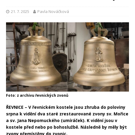
21. 7. 2025
Pavla Nováčková
Foto: z archivu řevnických zvonů
ŘEVNICE – V řevnickém kostele jsou zhruba do poloviny
srpna k vidění dva staré zrestaurované zvony sv. Mořice
a sv. Jana Nepomuckého (umíráček). K vidění jsou v
kostele před nebo po bohoslužbě. Následně by měly být
zvony přemístěny do zvonic.