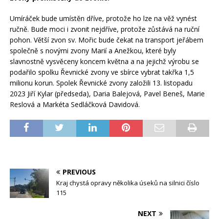
Umíráček bude umístěn dříve, protože ho lze na věž vynést
ručně. Bude moci i zvonit nejdříve, protože zůstává na ruční
pohon. Větší zvon sv. Mořic bude čekat na transport jeřábem
společně s novými zvony Marií a Anežkou, které byly
slavnostně vysvěceny koncem května a na jejichž výrobu se
podařilo spolku Řevnické zvony ve sbírce vybrat takřka 1,5
milionu korun. Spolek Řevnické zvony založili 13. listopadu
2023 Jiří Kylar (předseda), Daria Balejová, Pavel Beneš, Marie
Reslová a Markéta Sedláčková Davidová.
PREVIOUS
Kraj chystá opravy několika úseků na silnici číslo
115
NEXT