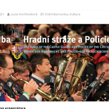
d
2021
Lucie Hochmalová
Dolní Berounka
,
Kultura
hivu organizátora