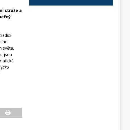
í stráže a
inečný
.
radici
li ho
h světa.
ru jsou
amatické
 jako
ě
e