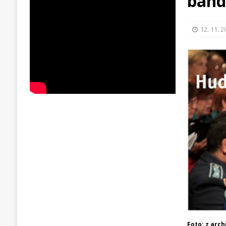
ban
12. 11. 
Foto: z arc