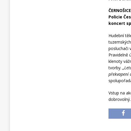
ČERNOŠICE 
Policie Če
koncert sp
Hudební těl
tuzemských 
posluchači 
Pravidelně ú
klenoty váž
tvorby.
„Let
překvapení a
spolupořada
Vstup na ak
dobrovolný.