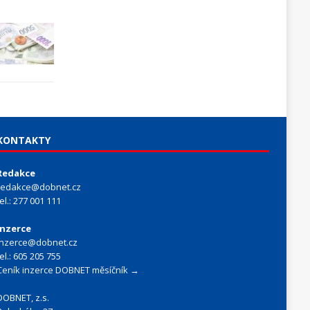
KONTAKTY
Redakce
redakce@dobnet.cz
tel.: 277 001 111
Inzerce
inzerce@dobnet.cz
tel.: 605 205 755
Ceník inzerce DOBNET měsíčník →
DOBNET, z.s.