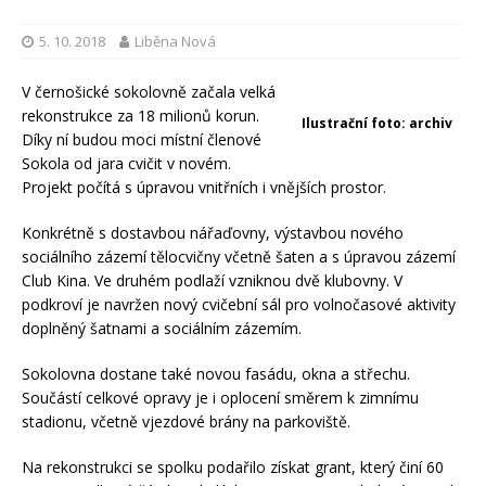
5. 10. 2018
Liběna Nová
V černošické sokolovně začala velká
rekonstrukce za 18 milionů korun.
Ilustrační foto: archiv
Díky ní budou moci místní členové
Sokola od jara cvičit v novém.
Projekt počítá s úpravou vnitřních i vnějších prostor.
Konkrétně s dostavbou nářaďovny, výstavbou nového
sociálního zázemí tělocvičny včetně šaten a s úpravou zázemí
Club Kina. Ve druhém podlaží vzniknou dvě klubovny. V
podkroví je navržen nový cvičební sál pro volnočasové aktivity
doplněný šatnami a sociálním zázemím.
Sokolovna dostane také novou fasádu, okna a střechu.
Součástí celkové opravy je i oplocení směrem k zimnímu
stadionu, včetně vjezdové brány na parkoviště.
Na rekonstrukci se spolku podařilo získat grant, který činí 60