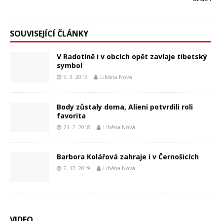
SOUVISEJÍCÍ ČLÁNKY
V Radotíně i v obcích opět zavlaje tibetský
symbol
9. 3. 2016
Liběna Nová
Body zůstaly doma, Alieni potvrdili roli
favorita
21. 2. 2018
Liběna Nová
Barbora Kolářová zahraje i v Černošicích
2. 12. 2019
Liběna Nová
VIDEO