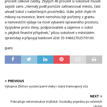
procent celkové částky. Zbylých 40 procent si sokolové museli
zajistit sami. „Nemalý podíl pomůže zafinancovat město, část
uhradí Sokol z našetřených prostředků. Stále ještě chybí tři
miliony na investice, které nemohou být pořízeny z grantu
a neinvestiční výdaje na nové vybavení opraveného prostoru.
Vyzýváme proto členy, podporovatele a zájemce o sokol
o jakýkoli finanční příspěvek,“ píšou sokolové v městském
zpravodaji a připojují bankovní účet 35-9466270257/0100.
(pan)
PREVIOUS
Výtopna Zlíchov vystaví parní vlaky i starý tramvajový vůz
NEXT
Pokračuje rekonstrukce Vrážské. Osobáky pojedou po místních
ulicích