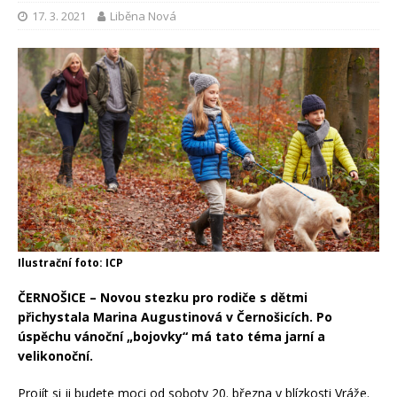
17. 3. 2021
Liběna Nová
Ilustrační foto: ICP
ČERNOŠICE – Novou stezku pro rodiče s dětmi
přichystala Marina Augustinová v Černošicích. Po
úspěchu vánoční „bojovky“ má tato téma jarní a
velikonoční.
Projít si ji budete moci od soboty 20. března v blízkosti Vráže.