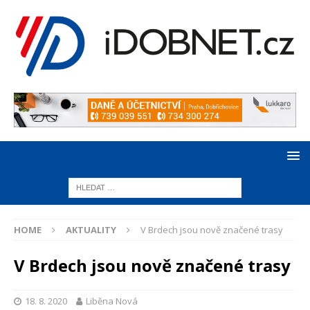
HOME
AKTUALITY
V Brdech jsou nově značené trasy
V Brdech jsou nově značené trasy
18. 8. 2020
Liběna Nová