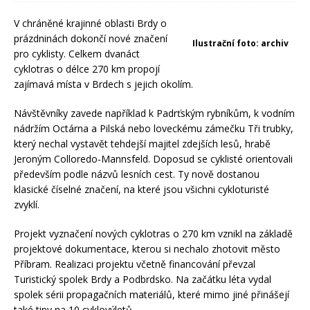
V chráněné krajinné oblasti Brdy o
prázdninách dokončí nové značení
Ilustrační foto: archiv
pro cyklisty. Celkem dvanáct
cyklotras o délce 270 km propojí
zajímavá místa v Brdech s jejich okolím.
Návštěvníky zavede například k Padrťským rybníkům, k vodním
nádržím Octárna a Pilská nebo loveckému zámečku Tři trubky,
který nechal vystavět tehdejší majitel zdejších lesů, hrabě
Jeroným Colloredo-Mannsfeld. Doposud se cyklisté orientovali
především podle názvů lesních cest. Ty nově dostanou
klasické číselné značení, na které jsou všichni cykloturisté
zvyklí.
Projekt vyznačení nových cyklotras o 270 km vznikl na základě
projektové dokumentace, kterou si nechalo zhotovit město
Příbram. Realizaci projektu včetně financování převzal
Turistický spolek Brdy a Podbrdsko. Na začátku léta vydal
spolek sérii propagačních materiálů, které mimo jiné přinášejí
také tipy na 10 cyklovýletů.