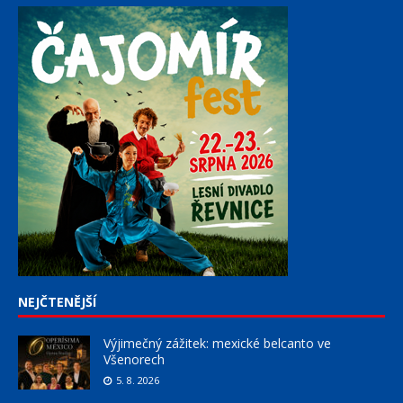
NEJČTENĚJŠÍ
Výjimečný zážitek: mexické belcanto ve
Všenorech
5. 8. 2026