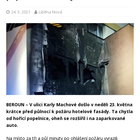
24. 5. 2021
Liběna Nová
BEROUN – V ulici Karly Machové došlo v neděli 23. května
krátce před půlnocí k požáru hotelové fasády. Ta chytla
od hořící popelnice, oheň se rozšířil i na zaparkované
auto.
Na místo za tři a půl minuty po ohlášení požáru vyrazili