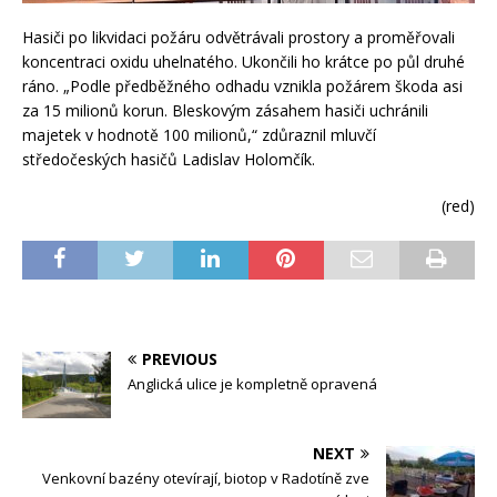
Hasiči po likvidaci požáru odvětrávali prostory a proměřovali
koncentraci oxidu uhelnatého. Ukončili ho krátce po půl druhé
ráno. „Podle předběžného odhadu vznikla požárem škoda asi
za 15 milionů korun. Bleskovým zásahem hasiči uchránili
majetek v hodnotě 100 milionů,“ zdůraznil mluvčí
středočeských hasičů Ladislav Holomčík.
(red)
PREVIOUS
Anglická ulice je kompletně opravená
NEXT
Venkovní bazény otevírají, biotop v Radotíně zve