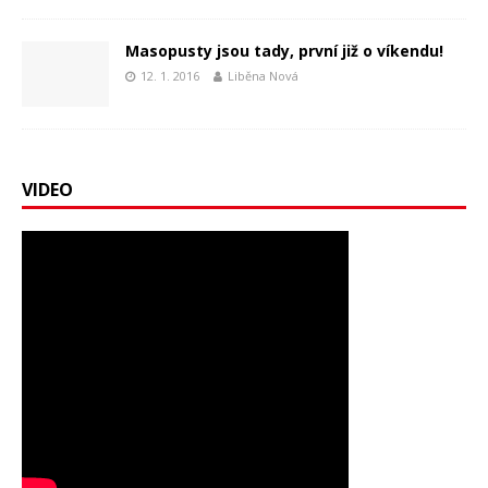
Masopusty jsou tady, první již o víkendu!
12. 1. 2016
Liběna Nová
VIDEO