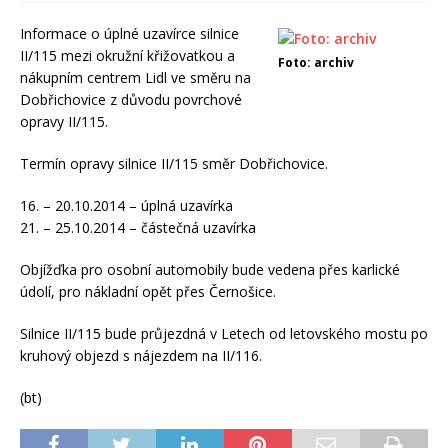
Informace o úplné uzavírce silnice
II/115 mezi okružní křižovatkou a
Foto: archiv
nákupním centrem Lidl ve směru na
Dobřichovice z důvodu povrchové
opravy II/115.
Termín opravy silnice II/115 směr Dobřichovice.
16. – 20.10.2014 – úplná uzavírka
21. – 25.10.2014 – částečná uzavírka
Objížďka pro osobní automobily bude vedena přes karlické
údolí, pro nákladní opět přes Černošice.
Silnice II/115 bude průjezdná v Letech od letovského mostu po
kruhový objezd s nájezdem na II/116.
(bt)