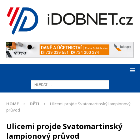
HOME
DĚTI
Ulicemi projde Svatomartinský lampionový
průvod
Ulicemi projde Svatomartinský
lampionový průvod