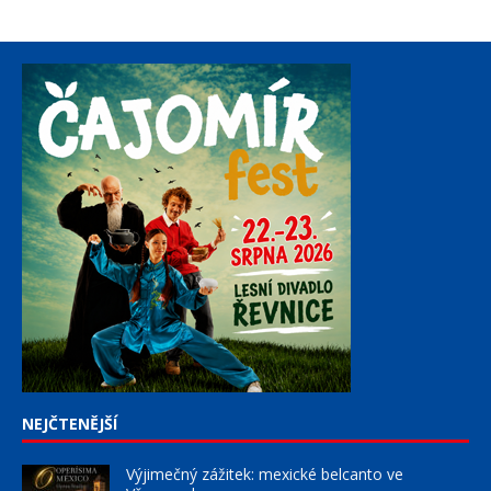
NEJČTENĚJŠÍ
Výjimečný zážitek: mexické belcanto ve