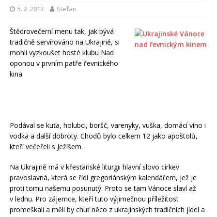
5. 2. 2013
Stefan
Štědrovečerní menu tak, jak bývá
tradičně servírováno na Ukrajině, si
mohli vyzkoušet hosté klubu Nad
oponou v prvním patře řevnického
kina.
Podával se kuťa, holubci, boršč, varenyky, vuška, domácí víno i
vodka a další dobroty. Chodů bylo celkem 12 jako apoštolů,
kteří večeřeli s Ježíšem.
Na Ukrajině má v křesťanské liturgii hlavní slovo církev
pravoslavná, která se řídí gregoriánským kalendářem, jež je
proti tomu našemu posunutý. Proto se tam Vánoce slaví až
v lednu. Pro zájemce, kteří tuto výjimečnou příležitost
promeškali a měli by chuť něco z ukrajinských tradičních jídel a