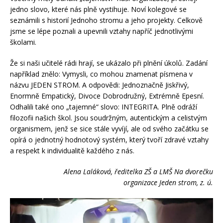
jedno slovo, které nás plně vystihuje. Noví kolegové se
seznámili s historií Jednoho stromu a jeho projekty. Celkově
jsme se lépe poznali a upevnili vztahy napříč jednotlivými
školami.
Že si naši učitelé rádi hrají, se ukázalo při plnění úkolů. Zadání
například znělo: Vymysli, co mohou znamenat písmena v
názvu JEDEN STROM. A odpovědi: Jednoznačně Jiskřivý,
Enormně Empatický, Divoce Dobrodružný, Extrémně Epesní.
Odhalili také ono „tajemné“ slovo: INTEGRITA. Plně odráží
filozofii našich škol. Jsou soudržným, autentickým a celistvým
organismem, jenž se sice stále vyvíjí, ale od svého začátku se
opírá o jednotný hodnotový systém, který tvoří zdravé vztahy
a respekt k individualitě každého z nás.
Alena Laláková, ředitelka ZŠ a LMŠ Na dvorečku
organizace Jeden strom, z. ú.