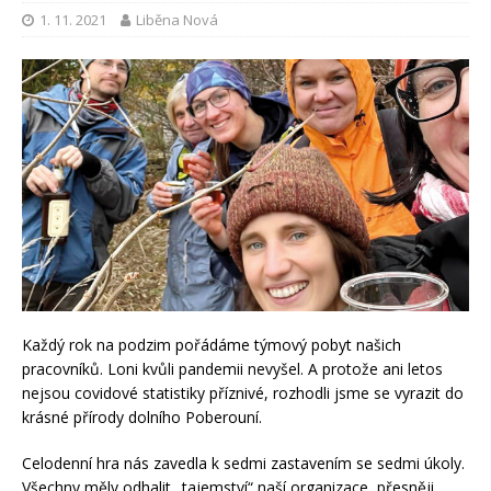
1. 11. 2021
Liběna Nová
Každý rok na podzim pořádáme týmový pobyt našich
pracovníků. Loni kvůli pandemii nevyšel. A protože ani letos
nejsou covidové statistiky příznivé, rozhodli jsme se vyrazit do
krásné přírody dolního Poberouní.
Celodenní hra nás zavedla k sedmi zastavením se sedmi úkoly.
Všechny měly odhalit „tajemství“ naší organizace, přesněji