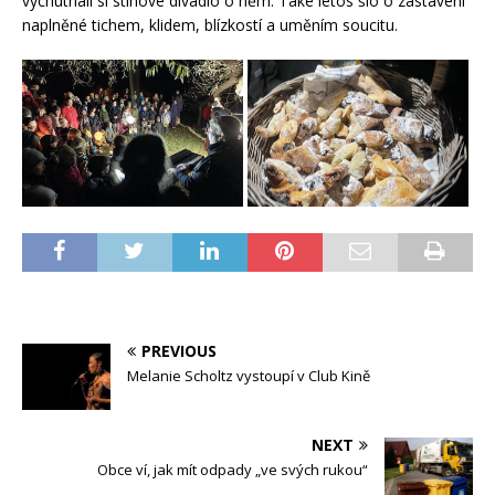
vychutnali si stínové divadlo o něm. Také letos šlo o zastavení
naplněné tichem, klidem, blízkostí a uměním soucitu.
PREVIOUS
Melanie Scholtz vystoupí v Club Kině
NEXT
Obce ví, jak mít odpady „ve svých rukou“