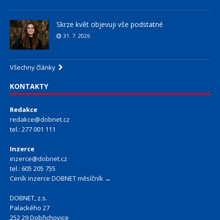
Skrze květ objevuji vše podstatné
31. 7. 2026
Všechny články
KONTAKTY
Redakce
redakce@dobnet.cz
tel.: 277 001 111
Inzerce
inzerce@dobnet.cz
tel.: 605 205 755
Ceník inzerce DOBNET měsíčník →
DOBNET, z.s.
Palackého 27
252 29 Dobřichovice