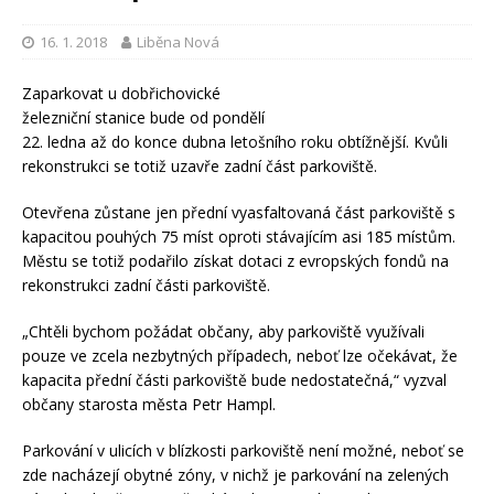
16. 1. 2018
Liběna Nová
Zaparkovat u dobřichovické
železniční stanice bude od pondělí
22. ledna až do konce dubna letošního roku obtížnější. Kvůli
rekonstrukci se totiž uzavře zadní část parkoviště.
Otevřena zůstane jen přední vyasfaltovaná část parkoviště s
kapacitou pouhých 75 míst oproti stávajícím asi 185 místům.
Městu se totiž podařilo získat dotaci z evropských fondů na
rekonstrukci zadní části parkoviště.
„Chtěli bychom požádat občany, aby parkoviště využívali
pouze ve zcela nezbytných případech, neboť lze očekávat, že
kapacita přední části parkoviště bude nedostatečná,“ vyzval
občany starosta města Petr Hampl.
Parkování v ulicích v blízkosti parkoviště není možné, neboť se
zde nacházejí obytné zóny, v nichž je parkování na zelených