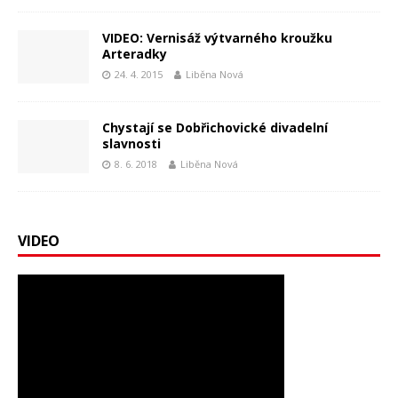
VIDEO: Vernisáž výtvarného kroužku
Arteradky
24. 4. 2015
Liběna Nová
Chystají se Dobřichovické divadelní
slavnosti
8. 6. 2018
Liběna Nová
VIDEO