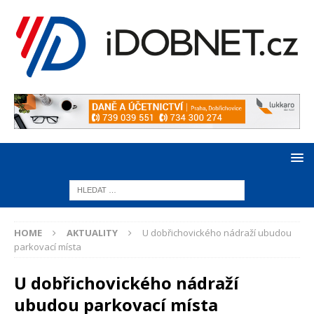
HOME
AKTUALITY
U dobřichovického nádraží ubudou
parkovací místa
U dobřichovického nádraží
ubudou parkovací místa