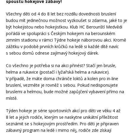
spoustu hokejové zábavy!
Všechny děti od 4 do 8 let bez rozdílu dovednosti bruslení
budou mít jedinečnou možnost vyzkoušet si zdarma, jaké to je
být hokejistou nebo hokejistkou. Klub HC Berounští Medvědi
pořádá ve spolupráci s Českým hokejem na berounském
zimním stadionu v rámci Týdne hokeje náborovou akci. Kromě
zážitku v podobě prvních krůčků na ledě si každé dítě navíc
s sebou domů odnese zajímavý hokejový dárek.
Co všechno je potřeba si na akci přinést? Stačí jen brusle,
helma a rukavice (postačí i lyžařská helma a rukavice).
V případě, že máte doma chrániče loktů a kolen pro in-line
bruslení, vezměte je rovněž s sebou. Pokud nedisponujete
bruslemi a helmou, bude možné zapůjčení vybavení přímo na
místě.
Týden hokeje je série sportovních akcí pro děti ve věku 4 až
8 let a jejich rodiče, kterým se naskytne unikátní příležitost
seznámit se s hokejovým prostředím. Pro děti je připraven
zábavný program na ledě i mimo něj, rodiče zde získají