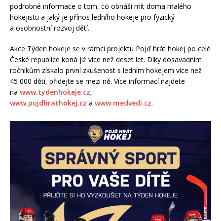
podrobné informace o tom, co obnáší mít doma malého
hokejistu a jaký je přínos ledního hokeje pro fyzický
a osobnostní rozvoj dětí.
Akce Týden hokeje se v rámci projektu Pojď hrát hokej po celé
České republice koná již více než deset let. Díky dosavadním
ročníkům získalo první zkušenost s ledním hokejem více než
45 000 dětí, přidejte se mezi ně. Více informací najdete
na
www.tydenhokeje.cz
,
www.pojdhrathokej.cz
a
www.medvedi.cz
.