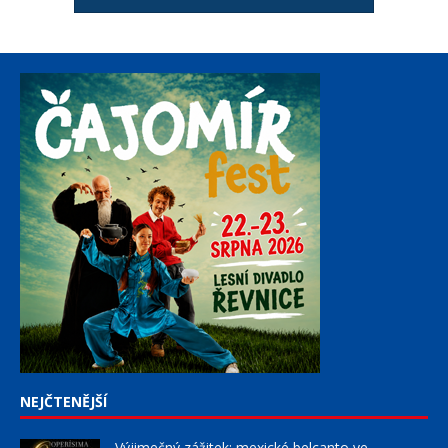
NEJČTENĚJŠÍ
Výjimečný zážitek: mexické belcanto ve