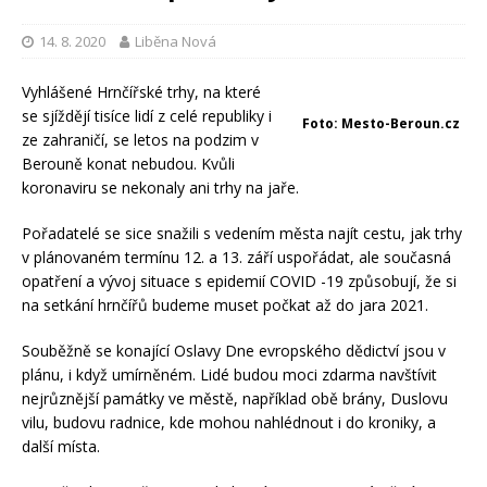
14. 8. 2020
Liběna Nová
Vyhlášené Hrnčířské trhy, na které
se sjíždějí tisíce lidí z celé republiky i
Foto: Mesto-Beroun.cz
ze zahraničí, se letos na podzim v
Berouně konat nebudou. Kvůli
koronaviru se nekonaly ani trhy na jaře.
Pořadatelé se sice snažili s vedením města najít cestu, jak trhy
v plánovaném termínu 12. a 13. září uspořádat, ale současná
opatření a vývoj situace s epidemií COVID -19 způsobují, že si
na setkání hrnčířů budeme muset počkat až do jara 2021.
Souběžně se konající Oslavy Dne evropského dědictví jsou v
plánu, i když umírněném. Lidé budou moci zdarma navštívit
nejrůznější památky ve městě, například obě brány, Duslovu
vilu, budovu radnice, kde mohou nahlédnout i do kroniky, a
další místa.