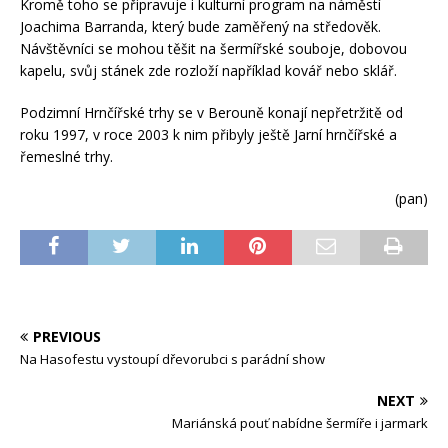
Kromě toho se připravuje i kulturní program na náměstí
Joachima Barranda, který bude zaměřený na středověk.
Návštěvníci se mohou těšit na šermířské souboje, dobovou
kapelu, svůj stánek zde rozloží například kovář nebo sklář.
Podzimní Hrnčířské trhy se v Berouně konají nepřetržitě od
roku 1997, v roce 2003 k nim přibyly ještě Jarní hrnčířské a
řemeslné trhy.
(pan)
PREVIOUS
Na Hasofestu vystoupí dřevorubci s parádní show
NEXT
Mariánská pouť nabídne šermíře i jarmark