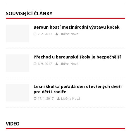
SOUVISEJÍCÍ ČLÁNKY
Beroun hostí mezinárodní výstavu koček
7. 2. 2019
Liběna Nová
Přechod u berounské školy je bezpečnější
6. 9. 2017
Liběna Nová
Lesní školka pořádá den otevřených dveří
pro děti i rodiče
17. 1. 2017
Liběna Nová
VIDEO