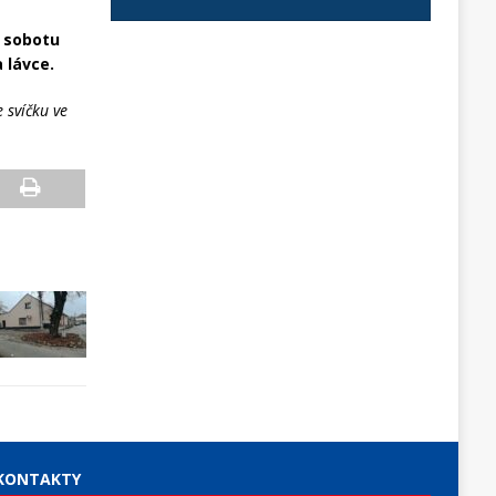
 sobotu
 lávce.
 svíčku ve
KONTAKTY