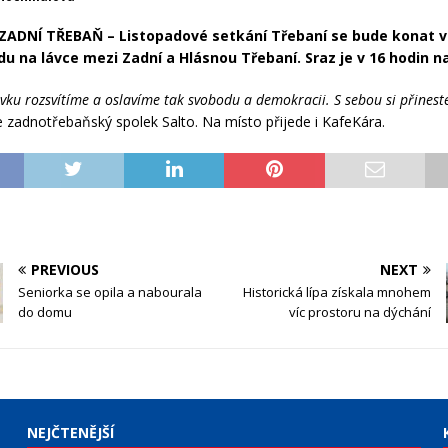
ZADNÍ TŘEBAŇ – Listopadové setkání Třebaní se bude konat v
adu na lávce mezi Zadní a Hlásnou Třebaní. Sraz je v 16 hodin na
vku rozsvítíme a oslavíme tak svobodu a demokracii. S sebou si přineste
 zadnotřebaňský spolek Salto. Na místo přijede i KafeKára.
PREVIOUS
NEXT
Seniorka se opila a nabourala
Historická lípa získala mnohem
do domu
víc prostoru na dýchání
NEJČTENĚJŠÍ