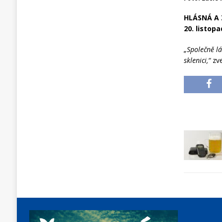
HLÁSNÁ A 
20. listop
„Společně lá
sklenici,“
zve