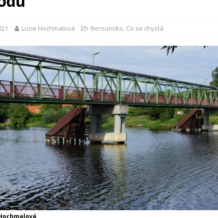
odu
2021
Lucie Hochmalová
Berounsko
,
Co se chystá
 Hochmalová