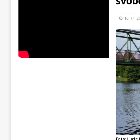
svob
16. 11. 
Foto: Lucie