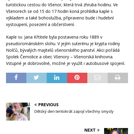
turistickou cestou do Všenor, která trvá zhruba hodinu. Ve
Všenorech se od 15 do 17 hodin koná prohlídka kaple s
výkladem a také bohoslužba, připraveno bude i hudební
vystoupení, posezení a občerstvení.
Kaple sv. Jana Křtitele byla postavena roku 1889 v
pseudorománském slohu. V jejím suterénu je krypta rodiny
Nolčů, bývalých majitelů všenorského panství. Akci pořádá
Spolek Černolice a obec Všenory – Všenorská knihovna.
Vstupné je dobrovolné, možné je využít i autobusové spojení.
PREVIOUS
Dětský den tentokrát zapojí všechny smysly
NEXT