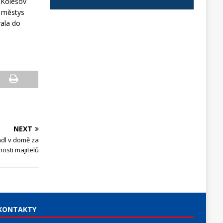
l Kolešov
l městys
vala do
NEXT
adl v domě za
osti majitelů
KONTAKTY