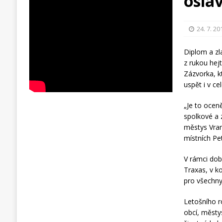
oslav
24. 7. 20
Diplom a zl
z rukou hej
Zázvorka, k
uspět i v ce
„Je to ocen
spolkové a 
městys Vran
místních Pe
V rámci dob
Traxas, v ko
pro všechny
Letošního r
obcí, městys