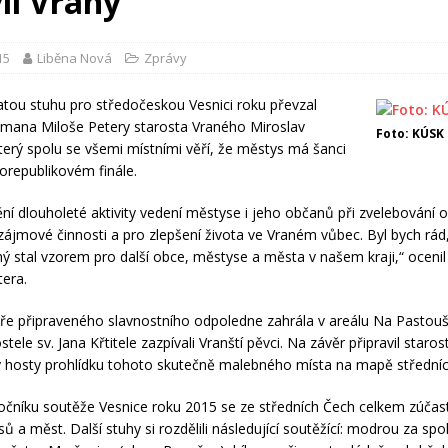
il Vraný
15
Liběna Nová
Zprávy
atou stuhu pro středočeskou Vesnici roku převzal
tmana Miloše Petery starosta Vraného Miroslav
Foto: KÚSK
terý spolu se všemi místními věří, že městys má šanci
lorepublikovém finále.
ění dlouholeté aktivity vedení městyse i jeho občanů při zvelebování 
zájmové činnosti a pro zlepšení života ve Vraném vůbec. Byl bych rád
ý stal vzorem pro další obce, městyse a města v našem kraji,“ ocenil
tera.
ře připraveného slavnostního odpoledne zahrála v areálu Na Pastou
stele sv. Jana Křtitele zazpívali Vranští pěvci. Na závěr připravil star
 hosty prohlídku tohoto skutečně malebného místa na mapě středníc
očníku soutěže Vesnice roku 2015 se ze středních Čech celkem zúčast
ů a měst. Další stuhy si rozdělili následující soutěžící: modrou za sp