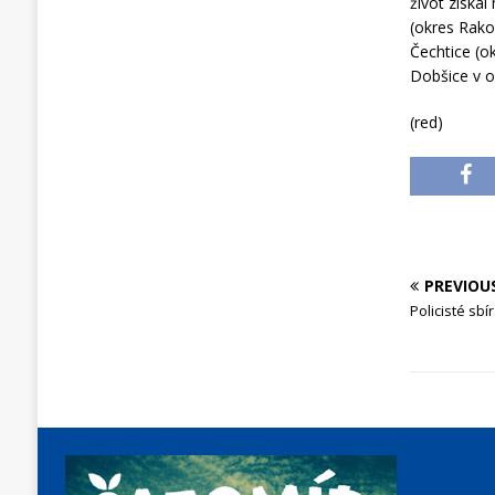
život získa
(okres Rako
Čechtice (o
Dobšice v 
(red)
PREVIOU
Policisté sb