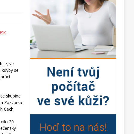
obce, ve
, kdyby se
 práci
šce skupina
osta Zázvorka
h Čech.
nilo 20
olečenský