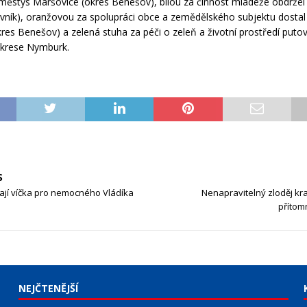
l městys Maršovice (okres Benešov), bílou za činnost mládeže obdrže
vník), oranžovou za spolupráci obce a zemědělského subjektu dosta
kres Benešov) a zelená stuha za péči o zeleň a životní prostředí puto
okrese Nymburk.
S
írají víčka pro nemocného Vládíka
Nenapravitelný zloděj kr
přítomn
NEJČTENĚJŠÍ