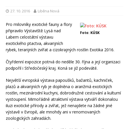
27. 10. 2016
Liběna Nová
Pro milovníky exotické fauny a flory
připravilo Výstaviště Lysá nad
Foto: KÚSK
Labem celostátní výstavu
exotického ptactva, akvarijních
rybek, terarijních zvířat a cizokrajných rostlin Exotika 2016.
Čtyřdenní expozice potrvá do neděle 30. října a její organizaci
podpořil i Středočeský kraj. Koná se již podeváté.
Největší evropská výstava papoušků, bažantů, kachniček,
plazů a akvarijních ryb je doplněna o aranžmá exotických
rostlin, mezinárodní kuchyni, dobrodružné cestování a kulturní
vystoupení. Mimořádně atraktivní výstava vytváří dokonalou
iluzi exotické přírody a zvířat, jež nenajdete na žádné jiné
výstavě v Evropě, ale mnohdy ani v renomovaných
zoologických zahradách.