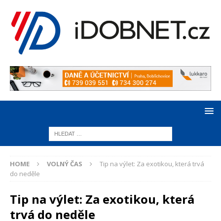
HOME
VOLNÝ ČAS
Tip na výlet: Za exotikou, která trvá
do neděle
Tip na výlet: Za exotikou, která
trvá do neděle