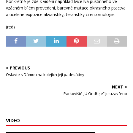
Konkrétně je zde k vidění například lvíče lva pustinného ve
vzácném bílém provedení, barevné mutace okrasného ptactva
a ucelené expozice akvaristiky, teraristiky či entomologie.
(red)
PREVIOUS
Oslavte s Dámou na kolejích její padesátiny
NEXT
Parkoviště „U Ondřeje“ je uzavřeno
VIDEO