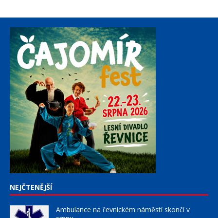
NEJČTENĚJŠÍ
Ambulance na řevnickém náměstí skončí v