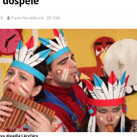
i dospělé
26
Pavla Nováčková
Děti
ivu divadla Láryfáry