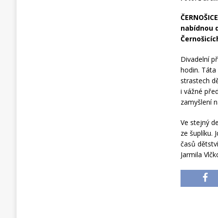
ČERNOŠICE,
nabídnou d
Černošicíc
Divadelní p
hodin. Táta
strastech d
i vážné pře
zamyšlení na
Ve stejný d
ze šuplíku.
časů dětstv
Jarmila Vlčk