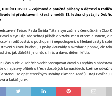
 DOBŘICHOVICE – Zajímavé a poučné příběhy o dětství a rodičo
ivadelní představení, která v neděli 18. ledna chystají v Dobři
h.
ředstavení Teátru Pavla Šmída Táta a syn začne v černošickém Club K
 Pavel a syn Filip zde sehrají příběh o vztahu mezi otcem a synem, o 
ětství a rodičovství, o pochopení i nepochopení, o hledání cesty k s
dstavení s živou hudbou, s prvky klauniády a akrobacie pobaví, ale tak
d tím, jak důležité je umět si hrát a dávat dětem křídla.
en i čas bude v Dobřichovicích vystupovat divadlo Láryfáry s představ
 Jde o napínavý příběh o třech dospělých kamarádech, kteří se odváží v
í a stanou se opět statečnými indiány z kmene Apačů. Hrají Pavlína Ju
ová a Lukáš Jurek.