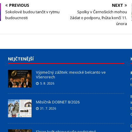
PREVIOUS
NEXT
Sokolové budou tančit v rytmu
Spolky v Černošicích mohou
budoucnosti
žádat o podporu, lhůta končí 11.
února
NEJČTENĚJŠÍ
Výjimečný zážitek: mexické belcanto ve
Všenorech
5. 8. 2026
Měsíčník DOBNET 8/2026
31. 7. 2026
Skrze květ objevuji vše podstatné