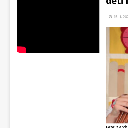
děti 
15. 1. 20
Foto: z arch