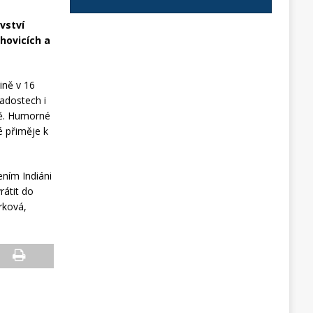
vství
chovicích a
ině v 16
radostech i
obě. Humorné
é přiměje k
ením Indiáni
rátit do
rková,