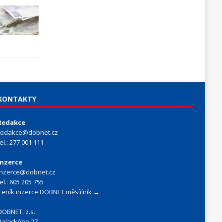
KONTAKTY
Redakce
redakce@dobnet.cz
tel.: 277 001 111
Inzerce
inzerce@dobnet.cz
tel.: 605 205 755
Ceník inzerce DOBNET měsíčník →
DOBNET, z.s.
Palackého 27