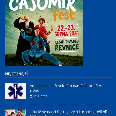
NEJČTENĚJŠÍ
Ambulance na řevnickém náměstí skončí v
srpnu
10. 8. 2026
Učitelé se naučí řešit spory a kuchaře proškolí