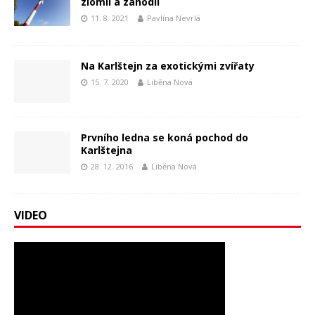
zlomil a zahodil
11. 8. 2021
Pavlína Nevrlá
Na Karlštejn za exotickými zvířaty
15. 7. 2020
Liběna Nová
Prvního ledna se koná pochod do
Karlštejna
28. 12. 2016
Liběna Nová
VIDEO