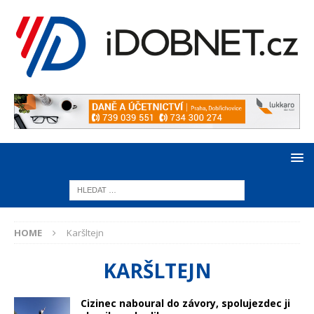
HOME
Karšltejn
KARŠLTEJN
Cizinec naboural do závory, spolujezdec ji