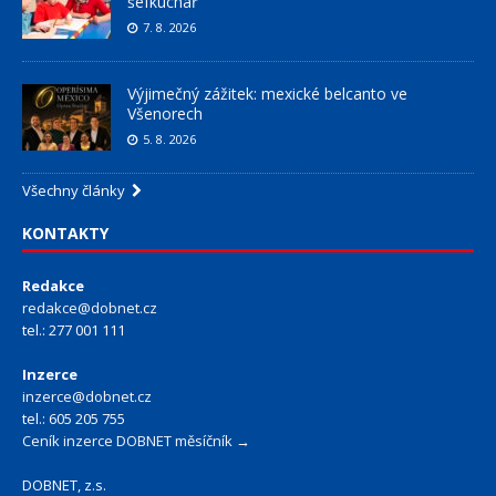
šéfkuchař
7. 8. 2026
Výjimečný zážitek: mexické belcanto ve
Všenorech
5. 8. 2026
Všechny články
KONTAKTY
Redakce
redakce@dobnet.cz
tel.: 277 001 111
Inzerce
inzerce@dobnet.cz
tel.: 605 205 755
Ceník inzerce DOBNET měsíčník →
DOBNET, z.s.