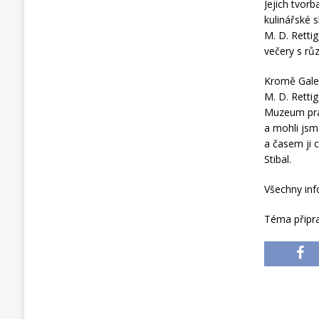
Jejich tvor
kulinářské 
M. D. Retti
večery s rů
Kromě Gale
M. D. Retti
Muzeum prav
a mohli js
a časem ji 
Stibal.
Všechny in
Téma připra