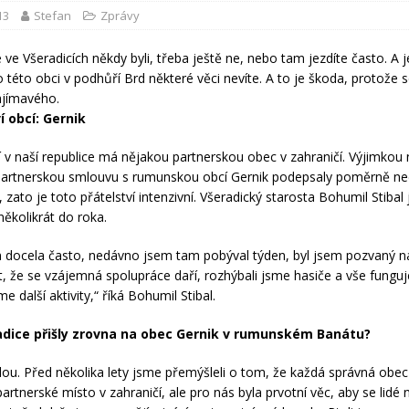
13
Stefan
Zprávy
 ve Všeradicích někdy byli, třeba ještě ne, nebo tam jezdíte často. A j
 této obci v podhůří Brd některé věci nevíte. A to je škoda, protože 
jímavého.
í obcí: Gernik
í v naší republice má nějakou partnerskou obec v zahraničí. Výjimkou 
 Partnerskou smlouvu s rumunskou obcí Gernik podepsaly poměrně n
 zato je toto přátelství intenzivní. Všeradický starosta Bohumil Stibal 
několikrát do roka.
 docela často, nedávno jsem tam pobýval týden, byl jsem pozvaný n
 že se vzájemná spolupráce daří, rozhýbali jsme hasiče a vše funguj
e další aktivity,“ říká Bohumil Stibal.
adice přišly zrovna na obec Gernik v rumunském Banátu?
ou. Před několika lety jsme přemýšleli o tom, že každá správná obe
artnerské místo v zahraničí, ale pro nás byla prvotní věc, aby se lidé