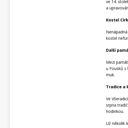
ve 14. stole
a upravován
Kostel Cír
Nenápadná st
kostel nefu
Další pam
Mezi památk
u Fousků s 
muk.
Tradice a 
Ve Všeradic
srpna tradič
hodinkou.
Už několik 