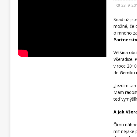
23. 9. 20
Snad už jste
možné, že o
o mnoho za
Partnerstv
Většina obc
Všeradice.
v roce 2010,
do Gerniku 
„Jezdím tam
Mám radost,
teď vymýšlím
A jak Všer
Čirou náhod
mít nějaké p