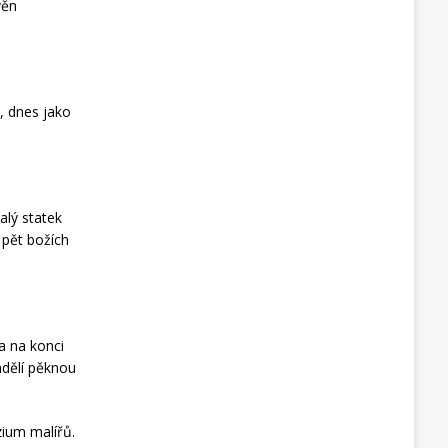
věn
i, dnes jako
alý statek
 pět božích
a na konci
ndělí pěknou
zium malířů.