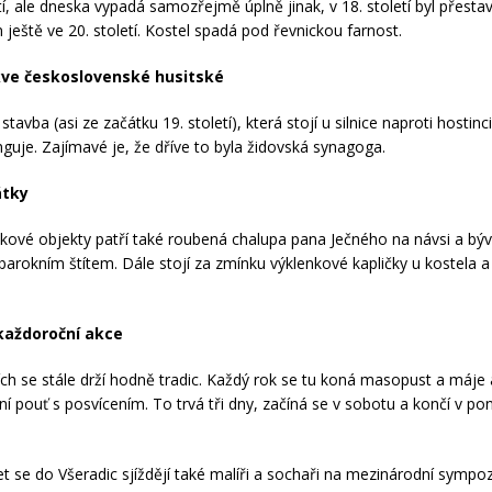
tí, ale dneska vypadá samozřejmě úplně jinak, v 18. století byl přesta
 ještě ve 20. století. Kostel spadá pod řevnickou farnost.
kve československé husitské
avba (asi ze začátku 19. století), která stojí u silnice naproti hostinc
nguje. Zajímavé je, že dříve to byla židovská synagoga.
átky
ové objekty patří také roubená chalupa pana Ječného na návsi a býv
barokním štítem. Dále stojí za zmínku výklenkové kapličky u kostela a
každoroční akce
ích se stále drží hodně tradic. Každý rok se tu koná masopust a máje 
ní pouť s posvícením. To trvá tři dny, začíná se v sobotu a končí v po
let se do Všeradic sjíždějí také malíři a sochaři na mezinárodní sympo