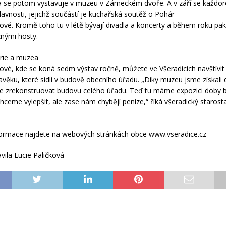
ba se potom vystavuje v muzeu v Zámeckém dvoře. A v září se každor
slavnosti, jejichž součástí je kuchařská soutěž o Pohár
gové. Kromě toho tu v létě bývají divadla a koncerty a během roku p
znými hosty.
rie a muzea
gové, kde se koná sedm výstav ročně, můžete ve Všeradicích navštívit
ěku, které sídlí v budově obecního úřadu. „Díky muzeu jsme získali 
me zrekonstruovat budovu celého úřadu. Teď tu máme expozici doby 
chceme vylepšit, ale zase nám chybějí peníze,“ říká všeradický staros
formace najdete na webových stránkách obce www.vseradice.cz
vila Lucie Paličková