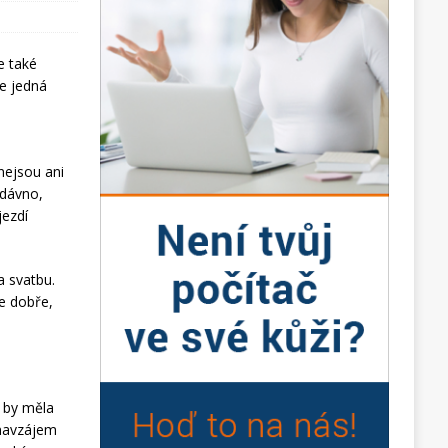
e také
se jedná
nejsou ani
edávno,
jezdí
a svatbu.
e dobře,
c by měla
 navzájem