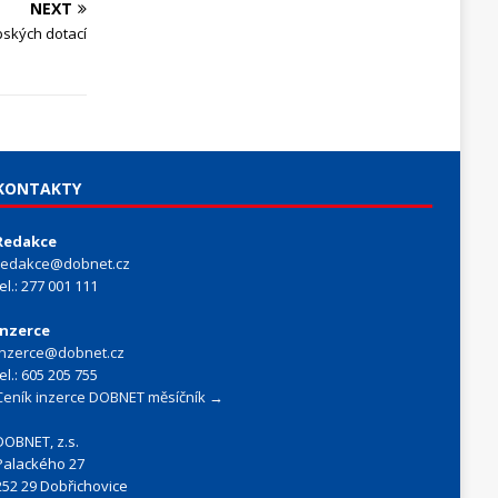
NEXT
opských dotací
KONTAKTY
Redakce
redakce@dobnet.cz
tel.: 277 001 111
Inzerce
inzerce@dobnet.cz
tel.: 605 205 755
Ceník inzerce DOBNET měsíčník →
DOBNET, z.s.
Palackého 27
252 29 Dobřichovice