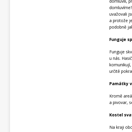
domluvili, p
domluvíme? 
uvažovali j
a protože j
podobně jak
Funguje sp
Funguje skvě
u nás. Hasič
komunikují,
určitě pokr
Památky v
Kromě areál
a pivovar, s
Kostel sv
Na kraji ob