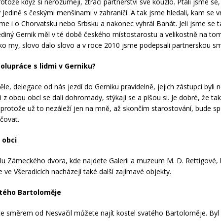
rotože když si nerozumějí, ztrácí partnerství své kouzlo. Ptali jsme se
Jedině s českými menšinami v zahraničí. A tak jsme hledali, kam se v
sme i o Chorvatsku nebo Srbsku a nakonec vyhrál Banát. Jeli jsme se 
ediný Gernik měl v té době českého místostarostu a velikostně na tom
o my, slovo dalo slovo a v roce 2010 jsme podepsali partnerskou s
olupráce s lidmi v Gerniku?
le, delegace od nás jezdí do Gerniku pravidelně, jejich zástupci byli n
i z obou obcí se dali dohromady, stýkají se a píšou si. Je dobré, že ta
 protože už to nezáleží jen na mně, až skončím starostování, bude s
ačovat.
 obci
u Zámeckého dvora, kde najdete Galerii a muzeum M. D. Rettigové, 
e ve Všeradicích nacházejí také další zajímavé objekty.
atého Bartoloměje
ce směrem od Nesvačil můžete najít kostel svatého Bartoloměje. Byl