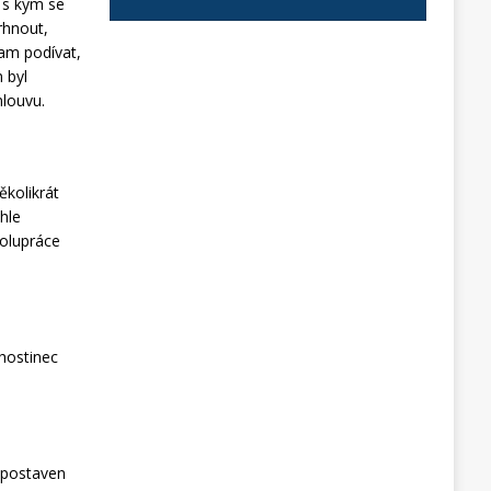
, s kým se
rhnout,
tam podívat,
 byl
mlouvu.
ěkolikrát
khle
polupráce
hostinec
 postaven