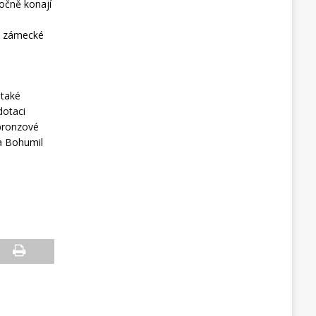
očně konají
ak zámecké
 také
dotaci
bronzové
ta Bohumil