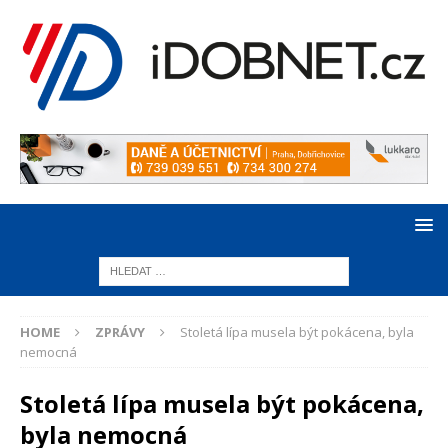
HOME
ZPRÁVY
Stoletá lípa musela být pokácena, byla
nemocná
Stoletá lípa musela být pokácena,
byla nemocná