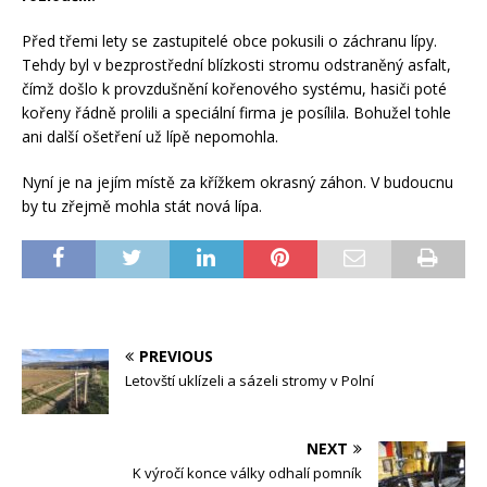
Před třemi lety se zastupitelé obce pokusili o záchranu lípy.
Tehdy byl v bezprostřední blízkosti stromu odstraněný asfalt,
čímž došlo k provzdušnění kořenového systému, hasiči poté
kořeny řádně prolili a speciální firma je posílila. Bohužel tohle
ani další ošetření už lípě nepomohla.
Nyní je na jejím místě za křížkem okrasný záhon. V budoucnu
by tu zřejmě mohla stát nová lípa.
PREVIOUS
Letovští uklízeli a sázeli stromy v Polní
NEXT
K výročí konce války odhalí pomník