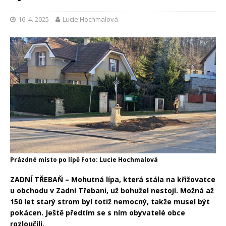
16. 4. 2025
Lucie Hochmalová
Prázdné místo po lípě Foto: Lucie Hochmalová
ZADNÍ TŘEBAŇ – Mohutná lípa, která stála na křižovatce
u obchodu v Zadní Třebani, už bohužel nestojí. Možná až
150 let starý strom byl totiž nemocný, takže musel být
pokácen. Ještě předtím se s ním obyvatelé obce
rozloučili.