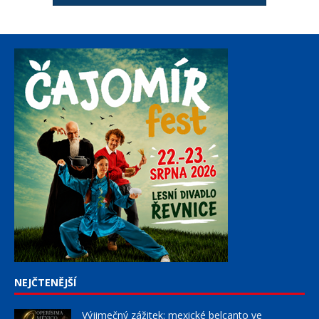
NEJČTENĚJŠÍ
Výjimečný zážitek: mexické belcanto ve