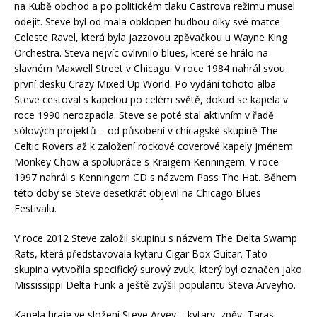
na Kubě obchod a po politickém tlaku Castrova režimu musel
odejít. Steve byl od mala obklopen hudbou díky své matce
Celeste Ravel, která byla jazzovou zpěvačkou u Wayne King
Orchestra. Steva nejvíc ovlivnilo blues, které se hrálo na
slavném Maxwell Street v Chicagu. V roce 1984 nahrál svou
první desku Crazy Mixed Up World. Po vydání tohoto alba
Steve cestoval s kapelou po celém světě, dokud se kapela v
roce 1990 nerozpadla. Steve se poté stal aktivním v řadě
sólových projektů – od působení v chicagské skupině The
Celtic Rovers až k založení rockové coverové kapely jménem
Monkey Chow a spolupráce s Kraigem Kenningem. V roce
1997 nahrál s Kenningem CD s názvem Pass The Hat. Během
této doby se Steve desetkrát objevil na Chicago Blues
Festivalu.
V roce 2012 Steve založil skupinu s názvem The Delta Swamp
Rats, která představovala kytaru Cigar Box Guitar. Tato
skupina vytvořila specifický surový zvuk, který byl označen jako
Mississippi Delta Funk a ještě zvýšil popularitu Steva Arveyho.
Kapela hraje ve složení Steve Arvey – kytary, zpěv, Taras