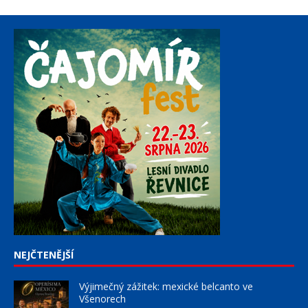
NEJČTENĚJŠÍ
Výjimečný zážitek: mexické belcanto ve
Všenorech