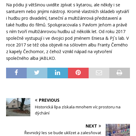
Na pódiu ji většinou uvidíte zpívat s kytarou, ale někdy i se
santurem nebo jinými nástroji. Kromě vlastních skladeb vytváří
i hudbu pro divadelní, taneční a multižánrová představení a
také hudbu do filmů. Spolupracovala s Pavlom Jeňom a právě
s ním tvoří multižánrovou hudbu už několik let. Od roku 2017
společně vystupují i ve dvojici pod jménem Eniesa & PJ`s lab. V
roce 2017 se též oba objevili na sólovém albu Franty Černého
z kapely Čechomor, z čehož vznikl nápad na vytvoření
společného alba JABLKO.
PREVIOUS
Historická lípa získala mnohem víc prostoru na
dýchání
NEXT
Řevnický les se bude uklízet a zalesňovat