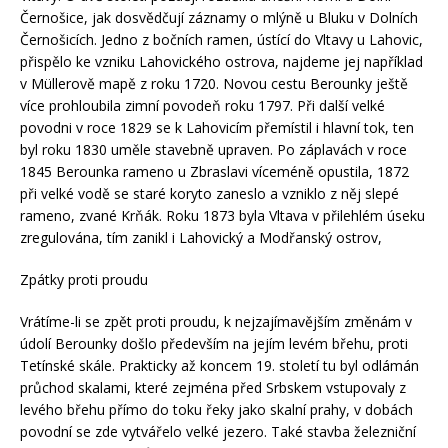
Černošice, jak dosvědčují záznamy o mlýně u Bluku v Dolních
Černošicích. Jedno z bočních ramen, ústící do Vltavy u Lahovic,
přispělo ke vzniku Lahovického ostrova, najdeme jej například
v Müllerově mapě z roku 1720. Novou cestu Berounky ještě
více prohloubila zimní povodeň roku 1797. Při další velké
povodni v roce 1829 se k Lahovicím přemístil i hlavní tok, ten
byl roku 1830 uměle stavebně upraven. Po záplavách v roce
1845 Berounka rameno u Zbraslavi víceméně opustila, 1872
při velké vodě se staré koryto zaneslo a vzniklo z něj slepé
rameno, zvané Krňák. Roku 1873 byla Vltava v přilehlém úseku
zregulována, tím zanikl i Lahovický a Modřanský ostrov,
Zpátky proti proudu
Vrátíme-li se zpět proti proudu, k nejzajímavějším změnám v
údolí Berounky došlo především na jejím levém břehu, proti
Tetínské skále. Prakticky až koncem 19. století tu byl odlámán
průchod skalami, které zejména před Srbskem vstupovaly z
levého břehu přímo do toku řeky jako skalní prahy, v dobách
povodní se zde vytvářelo velké jezero. Také stavba železniční