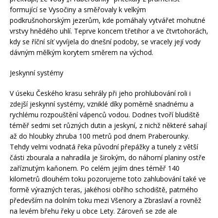
formující se Vysočiny a směřovaly k velkým
podkrušnohorským jezerům, kde pomáhaly vytvářet mohutné
vrstvy hnědého uhlí. Teprve koncem třetihor a ve čtvrtohorách,
kdy se říční síť vyvíjela do dnešní podoby, se vracely její vody
dávným mělkým korytem směrem na východ.
Jeskynní systémy
V úseku Českého krasu sehrály při jeho prohlubování roli i
zdejší jeskynní systémy, vzniklé díky poměrně snadnému a
rychlému rozpouštění vápenců vodou. Dodnes tvoří bludiště
téměř sedmi set různých dutin a jeskyní, z nichž některé sahají
až do hloubky zhruba 100 metrů pod dnem Praberounky.
Tehdy velmi vodnatá řeka původní přepážky a tunely z větší
části zbourala a nahradila je širokým, do náhorní planiny ostře
zaříznutým kaňonem. Po celém jejím dnes téměř 140
kilometrů dlouhém toku pozorujeme toto zahlubování také ve
formě výrazných teras, jakéhosi obřího schodiště, patrného
především na dolním toku mezi Všenory a Zbraslaví a rovněž
na levém břehu řeky u obce Lety. Zároveň se zde ale