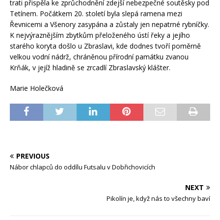
trati přispěla ke zprůchodnění zdejší nebezpečné soutěsky pod
Tetínem. Počátkem 20. století byla slepá ramena mezi
Řevnicemi a Všenory zasypána a zůstaly jen nepatrné rybníčky.
K nejvýraznějším zbytkům přeloženého ústí řeky a jejího
starého koryta došlo u Zbraslavi, kde dodnes tvoří poměrně
velkou vodní nádrž, chráněnou přírodní památku zvanou
Krňák, v jejíž hladině se zrcadlí Zbraslavský klášter.
Marie Holečková
PREVIOUS
Nábor chlapců do oddílu Futsalu v Dobřichovicích
NEXT
Pikolín je, když nás to všechny baví