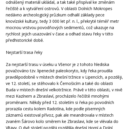
odnášený materiál ukládal, a tak také přispíval ke změnám
řečiště a k vytváření ostrovů. V oblasti Dolních Mokropes
nedávno archeologický průzkum odhalil základy pece
knovízské kultury, tedy 3 000 let př. n. l., překryté téměř metr
mocnou vrstvou povodňových sedimentů, což ukazuje na
rychlost jejich usazování v čase a odhad stavu řeky v této
předhistorické době.
Nejstarší trasa řeky
Za nejstarší trasu v úseku u Všenor je z tohoto hlediska
považováno tzv. lipenecké paleokoryto, kdy řeka proudila
pravděpodobně v místech dnešní tržnice v Lipencích, a později,
ve 12. století, se stěhovalo k Černošicím a také do oblasti
Buda v místech dnešní velkotržnice. Právě v této oblasti, v nivě
mezi Kazínem a Zbraslaví, procházelo řečiště mnohými
proměnami. Někdy před 12. stoletím si řeka po povodních
prorazila cestu kolem Radotína, kde podle písemných
záznamů existoval přívoz, pak ale meandrovala v místech
zvaném Šárovo kolo směrem ke Zbraslavi, kde se vlévala do
Vltavy. O dvě století později rozdělila dnešní Horní a Dolní