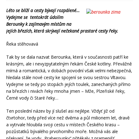
Léto se blíží a cesty bývají rozpálené…
Vydejme se tentokrát údolím
Berounky k zajímavým místům na
jejích březích, která skrývají nečekané prastaré cesty řeky.
Řeka stěhovavá
Tak by se dala nazvat Berounka, která v současnosti patří ke
krásným, ale i nevyzpytatelným řekám České kotliny. Převážně
mírná a romantická, v dobách povodní však velmi nebezpečná,
hledala stále nové cesty ke spojení se svou sestrou Vltavou.
Vydejme se tedy po stopách jejích toulek, zanechaných přímo
na březích i nivách řeky mnoha jmen – Mže, Plzeňské řeky,
Černé vody či Staré řeky…
Ten poslední název by jí slušel asi nejlépe. Vždyť již od
čtvrtohor, tedy před více než dvěma a půl milionem let, dravě
a vytrvale hloubila svoji cestu v místech Českého krasu –
pozůstatků bývalého prvohorního moře. Možná vás ale
překvapí, že vody „Praberounky“ přitékaly z pramenišť