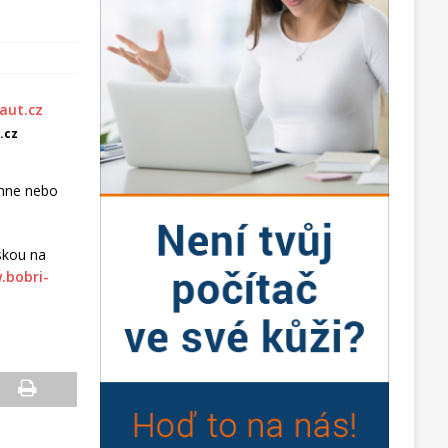
.cz
ihne nebo
eskou na
.bobri-