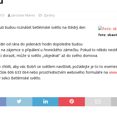
ů
2013
Jaroslav Mares
Zprávy
auti budou roznášet betlémské světlo na štědrý den
foto: skaut
odin od rána do jedenácti hodin dopoledne budou
t na zájemce o připálení u řevnického zámečku. Pokud to někdo nest
 dorazit, může si světlo „objednat“ až do svého domova.
 chtěli, aby vás Bobři se světlem navštívili, požádejte je to to esem
čísle 606 633 064 nebo prostřednictvím webového formuláře na
www
 sekci Betlémské světlo.