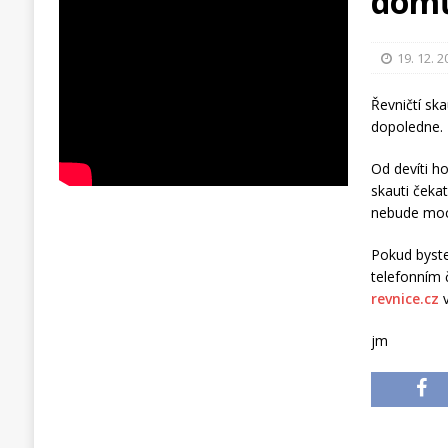
dom
19. 12. 
Řevničtí sk
dopoledne.
Od devíti h
skauti čeka
nebude moci
Pokud byste
telefonním 
revnice.cz
v
jm