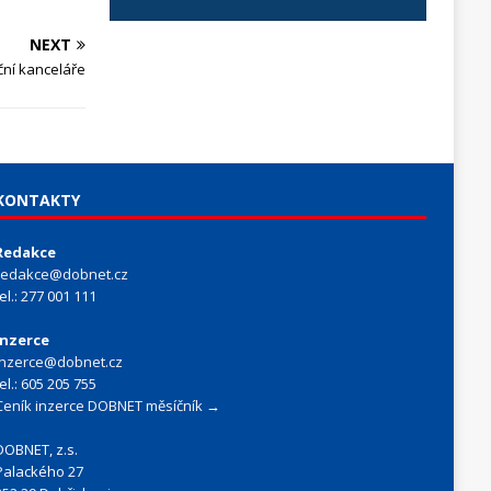
NEXT
ční kanceláře
KONTAKTY
Redakce
redakce@dobnet.cz
tel.: 277 001 111
Inzerce
inzerce@dobnet.cz
tel.: 605 205 755
Ceník inzerce DOBNET měsíčník →
DOBNET, z.s.
Palackého 27