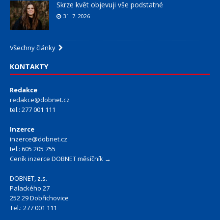
Skrze květ objevuji vše podstatné
31. 7. 2026
Všechny články
KONTAKTY
Redakce
redakce@dobnet.cz
tel.: 277 001 111
Inzerce
inzerce@dobnet.cz
tel.: 605 205 755
Ceník inzerce DOBNET měsíčník →
DOBNET, z.s.
Palackého 27
252 29 Dobřichovice
Tel.: 277 001 111