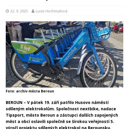
22. 9. 2025
Lucie Hochmalová
Foto: archiv města Beroun
BEROUN – V pátek 19. září patřilo Husovo náměstí
sdíleným elektrokolům. Společnost nextbike, nadace
Tipsport, město Beroun a zástupci dalších zapojených
měst a obcí oslavili společně se širokou veřejností 5.
výročí projektu sdílených elektrokol na Berounsku.