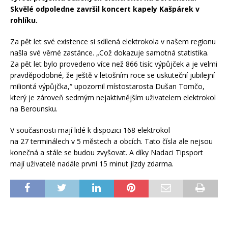
Skvělé odpoledne završil koncert kapely Kašpárek v
rohlíku.
Za pět let své existence si sdílená elektrokola v našem regionu
našla své věrné zastánce. „Což dokazuje samotná statistika.
Za pět let bylo provedeno více než 866 tisíc výpůjček a je velmi
pravděpodobné, že ještě v letošním roce se uskuteční jubilejní
miliontá výpůjčka,“ upozornil místostarosta Dušan Tomčo,
který je zároveň sedmým nejaktivnějším uživatelem elektrokol
na Berounsku.
V současnosti mají lidé k dispozici 168 elektrokol
na 27 terminálech v 5 městech a obcích. Tato čísla ale nejsou
konečná a stále se budou zvyšovat. A díky Nadaci Tipsport
mají uživatelé nadále první 15 minut jízdy zdarma.