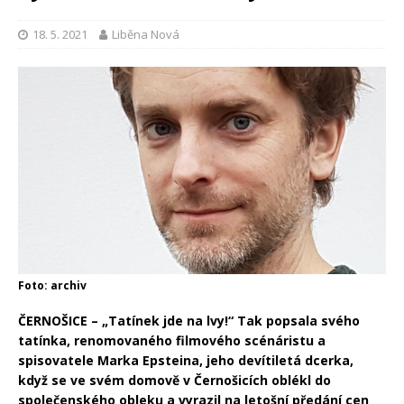
18. 5. 2021
Liběna Nová
Foto: archiv
ČERNOŠICE – „Tatínek jde na lvy!“ Tak popsala svého
tatínka, renomovaného filmového scénáristu a
spisovatele Marka Epsteina, jeho devítiletá dcerka,
když se ve svém domově v Černošicích oblékl do
společenského obleku a vyrazil na letošní předání cen