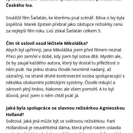
Českého lva.
Soutěžil film Šarlatán, ke kterému psal scénář. Bitva o lvy byla
úspěšná. Marek Epstein přebral jako zástupce režisérky cenu
za nejlepší film roku. Lvů získal Šarlatán celkem 5.
Čím tě oslovil osud léčitele Mikoláška?
Abych byl upřímný, Jana Mikoláška jsem před filmem neznal.
Přeci jen zemřel v době, kdy jsem byl sotva dítě. Myslím ale,
že by zaujal každého autora, který by dostal tu příležitost o
něm psát. Na jednu stranu člověk nesmírně nadaný, až
zázračný, na straně druhé kontroverzní osoba spolupracující s
několika obskurními politickými systémy. Člověk milující a
zároveň plný hněvu. Nakonec ale všem pomohl. A to byl
důvod, proč jsem o něm chtěl psát já.
Jaká byla spolupráce se slavnou režisérkou Agnieszkou
Holland?
Světová. Jaká jiná může být se světovou režisérkou. Paní
Hollandová je neuvěřitelná dáma, která před rokem oslavila