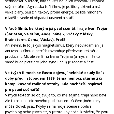
sedmdesát. V letech, kdy se většina jejích vrstevníků zaobírá
svým stářím, Agniezska točí filmy, je politicky aktivní a má
velké plány. Srší z ní takový proud energie, že lidé mnohem
mladší si vedle ní připadají unavení a staří.
V řadě filmů, ke kterým jsi psal scénář, hraje Ivan Trojan
(Šarlatán, Ve stínu, Anděl páně 2, Vrásky z lásky,
Brainstorm, Osma, Václav). Proč?
Ani nevím. Je to jakýsi magnetismus, který neovládám ani já,
ani Ivan. U filmu o hercích rozhoduje především režisér a
producent. Mít ale ve filmu Ivana Trojana (a myslím, že to
samé bude platit pro jeho syna Pepu) je radost a čest.
Ve tvých filmech se často objevují nelehké osudy lidí z
doby před listopadem 1989, téma nemoci, stárnutí či
komplikované rodinné vztahy. Kde nacházíš inspiraci
pro psaní scénářů?
V mých textech se objevuje to, co mě zajímá, trápí nebo baví.
Ale to asi není nic nového pod sluncem. O čem jiném taky
může člověk psát. Kdyby se na moje scénáře podíval
psycholog nebo psychiatr, s jistotou by došel k závěru, že jsou