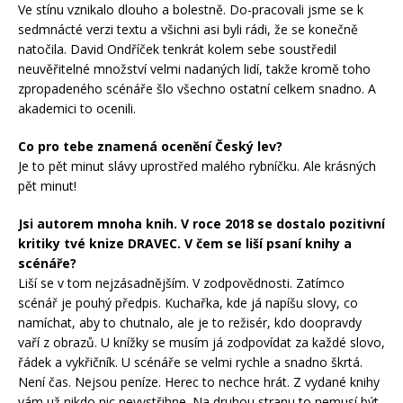
Ve stínu vznikalo dlouho a bolestně. Do-pracovali jsme se k
sedmnácté verzi textu a všichni asi byli rádi, že se konečně
natočila. David Ondříček tenkrát kolem sebe soustředil
neuvěřitelné množství velmi nadaných lidí, takže kromě toho
zpropadeného scénáře šlo všechno ostatní celkem snadno. A
akademici to ocenili.
Co pro tebe znamená ocenění Český lev?
Je to pět minut slávy uprostřed malého rybníčku. Ale krásných
pět minut!
Jsi autorem mnoha knih. V roce 2018 se dostalo pozitivní
kritiky tvé knize DRAVEC. V čem se liší psaní knihy a
scénáře?
Liší se v tom nejzásadnějším. V zodpovědnosti. Zatímco
scénář je pouhý předpis. Kuchařka, kde já napíšu slovy, co
namíchat, aby to chutnalo, ale je to režisér, kdo doopravdy
vaří z obrazů. U knížky se musím já zodpovídat za každé slovo,
řádek a vykřičník. U scénáře se velmi rychle a snadno škrtá.
Není čas. Nejsou peníze. Herec to nechce hrát. Z vydané knihy
vám už nikdo nic nevystřihne. Na druhou stranu to nemusí být