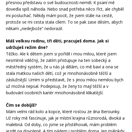
přesnou představu o své budoucnosti neměl. K psaní mě
dovedla spíš náhoda. Nebo snad potřeba něco říct, ale chyběl
mi posluchač. Někdy mám pocit, že jsem stále na cestě,
protože se mi cesta stala cílem. To se pak zase děsím, abych
někam „nedejbože“ nedorazil.
Máš velkou rodinu, tři děti, pracuješ doma. Jak si
udržuješ režim dne?
Těžko. Ale k dětem jsem si pořídil i mou milou, které jsem
nesmírně vděčný, že zatím přistupuje na ten sobecký a
městředný systém, že u nás já dělám, co mě baví a ona se
stala matkou našich dětí, což je mnohonásobně těžší a
záslužnější. Umím si představit, že s jinou milou nemilou bych
už možná nepsal. Podepisuji, že ženy to mají těžší a v
budování osobních kariér mnohonásobně klikatější.
Čím se dobíjíš?
Mám velmi rád kolo a kopce, které rostou ze dna Berounky.
Už roky mě fascinuje, jak je místní krajina různorodá, divoká a
malebná. Od doby, co jsme se přistěhovali, mám problém
jezdit na dovolené. A tím pádem i problém doma. Jen málokdy