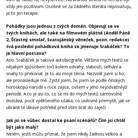
vždy jen pozitivum. Osobně se za žádného literáta nepovažuju,
je to jen terapie.
Pohádky jsou jednou z tvých domén. Objevují se ve
tvých knihách, ale také na filmovém plátně (Anděl Páně
2, Šťastný smolař, Svatojánský věneček, pozn. redakce)
tvá poslední pohádková kniha se jmenuje Srabáček? To
je hlavní postava?
Ano. Srabáček je taková autobiografie. Většina mých textů se
nějakým způsobem točí kolem odvahy, slabosti, selhání a
snahy to překonat. Je to asi moje téma. Nezvolil jsem si ho,
ale pronásleduje mě. Zjistil jsem, že jsem se podle čínských
horoskopů narodil v roce zajíce, ovšem v jeho nejodvážnější
periodě. A to je asi to, co se mi do mých textů samovolně
dostává, pocit vyděšeného ušáka, co usilovně přemýšlí, jak se
ubránit té lákavé potřebě před vším brát do zaječí.
Jak jsi se vůbec dostal ke psaní scénářů? Čím jsi chtěl
být jako malý?
Nevím, jestli můžu přiznat, že jsem nikdy žádnou velkou a