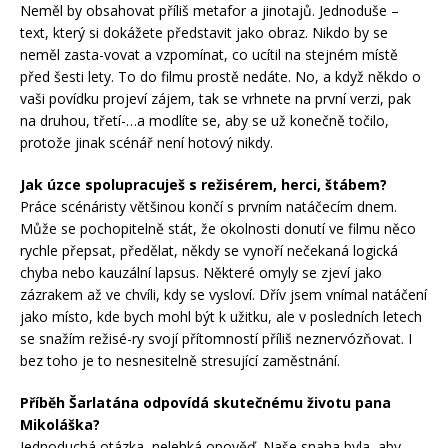
Neměl by obsahovat příliš metafor a jinotajů. Jednoduše –
text, který si dokážete představit jako obraz. Nikdo by se
neměl zasta-vovat a vzpomínat, co ucítil na stejném místě
před šesti lety. To do filmu prostě nedáte. No, a když někdo o
vaši povídku projeví zájem, tak se vrhnete na první verzi, pak
na druhou, třetí-…a modlíte se, aby se už konečně točilo,
protože jinak scénář není hotový nikdy.
Jak úzce spolupracuješ s režisérem, herci, štábem?
Práce scénáristy většinou končí s prvním natáčecím dnem.
Může se pochopitelně stát, že okolnosti donutí ve filmu něco
rychle přepsat, předělat, někdy se vynoří nečekaná logická
chyba nebo kauzální lapsus. Některé omyly se zjeví jako
zázrakem až ve chvíli, kdy se vysloví. Dřív jsem vnímal natáčení
jako místo, kde bych mohl být k užitku, ale v posledních letech
se snažím režisé-ry svojí přítomností příliš neznervózňovat. I
bez toho je to nesnesitelně stresující zaměstnání.
Příběh Šarlatána odpovídá skutečnému životu pana
Mikoláška?
Jednoduchá otázka, nelehká opověď. Naše snaha byla, aby