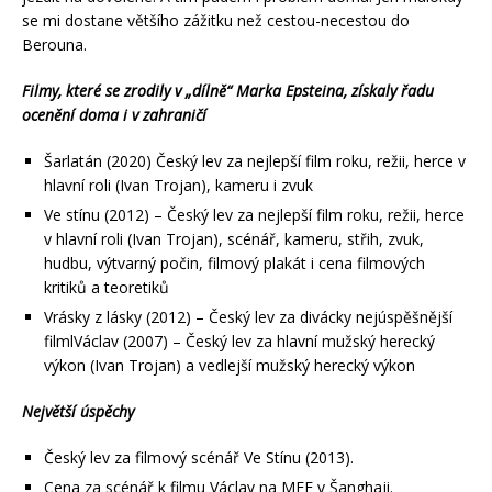
se mi dostane většího zážitku než cestou-necestou do
Berouna.
Filmy, které se zrodily v „dílně“ Marka Epsteina, získaly řadu
ocenění doma i v zahraničí
Šarlatán (2020) Český lev za nejlepší film roku, režii, herce v
hlavní roli (Ivan Trojan), kameru i zvuk
Ve stínu (2012) – Český lev za nejlepší film roku, režii, herce
v hlavní roli (Ivan Trojan), scénář, kameru, střih, zvuk,
hudbu, výtvarný počin, filmový plakát i cena filmových
kritiků a teoretiků
Vrásky z lásky (2012) – Český lev za divácky nejúspěšnější
filmlVáclav (2007) – Český lev za hlavní mužský herecký
výkon (Ivan Trojan) a vedlejší mužský herecký výkon
Největší úspěchy
Český lev za filmový scénář Ve Stínu (2013).
Cena za scénář k filmu Václav na MFF v Šanghaji.