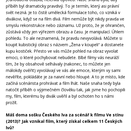
příběh byl dramaticky pravdivý. To je termín, který asi právní
svět nezná. Je to čistě umělecká formulace toho, co vzniká v
divákovi, když se na film dívá. Film nemůže být nikdy pravda ve
smyslu rekonstrukce nebo záznamu. Už proto, že je ohraničen,
zůstává vždy jen výřezem obrazu a času. Je manipulací. Úhlem
pohledu. To ale neznamená, že pravdu nevyvolává. Můžete si
koupit kubistický obraz s názvem „Žena v koupeli“ a dostanete
kupu kostiček. Přesto ve vás může pohled na obraz vyvolat
emoci, o které pochybovat nebudete. Blbé filmy vás neuráží
tím, že by obsahově selhávaly (nakonec, to můžete jen
málokdy ověřit) vyvolávají ve vás ale emoce, kterým vy sami
nevěříte, pokládáte je za naivní nebo hloupé. A to je místo, kde
začíná scénárista prohrávat a film lhát. Naše snaha tedy byla
natočit příběh o výjimečném člověku tak, jak jsme ho pochopili
my, film, kterému by divák uvěřil a byl ochoten ho s námi
prožít.
Máš doma sošku Českého lva za scénář k filmu Ve stínu
(2013)? Jak vznikal film, který získal celkem 11 Českých
lvů?