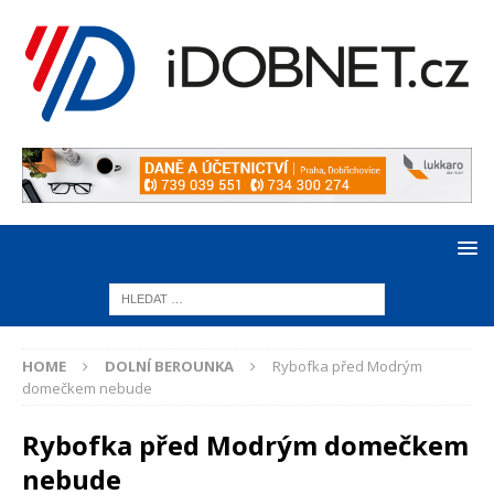
HOME
DOLNÍ BEROUNKA
Rybofka před Modrým
domečkem nebude
Rybofka před Modrým domečkem
nebude