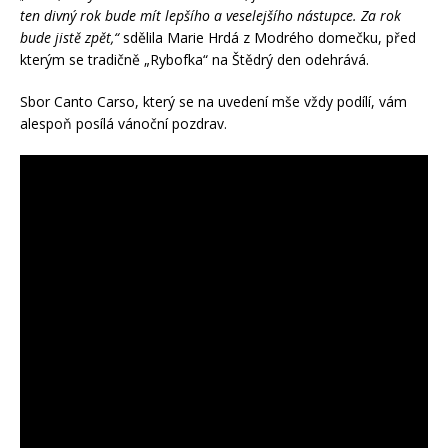
ten divný rok bude mít lepšího a veselejšího nástupce. Za rok
bude jistě zpět,“
sdělila Marie Hrdá z Modrého domečku, před
kterým se tradičně „Rybofka“ na Štědrý den odehrává.
Sbor Canto Carso, který se na uvedení mše vždy podílí, vám
alespoň posílá vánoční pozdrav.