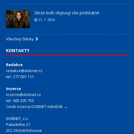
Skrze květ objevuji vše podstatné
31. 7. 2026
Všechny články
KONTAKTY
Redakce
redakce@dobnet.cz
tel.: 277 001 111
Inzerce
inzerce@dobnet.cz
tel.: 605 205 755
Ceník inzerce DOBNET měsíčník →
DOBNET, z.s.
Palackého 27
252 29 Dobřichovice