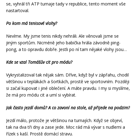
se, vyhrál tři ATP turnaje tady v republice, tento moment vše
nastartoval.
Po kom má tenisové vlohy?
Nevíme. My jsme tenis nikdy nehráli. Ale věnovali jsme se
jiným sportům. Nicméně jeho babička hrála závodně ping-
pong, a to opravdu dobře. Jestli po ní tam nějaké vlohy jsou…
Kde se vzal Tomášův cit pro módu?
Vykrystalizoval tak nějak sám. Dříve, když byl v zápřahu, chodil
většinou v teplákách a šortkách, prostě ve sportovním. Později
si začal kupovat i jiné oblečení. A máte pravdu. I my si myslíme,
že má pro módu cit a umí si vybírat.
Jak často jezdí domů? A co zavoní na stole, až přijede na podzim?
Jezdí málo, protože je většinou na turnajích. Když se objeví,
tak na dva tři dny a zase jede. Moc rád má vývar s nudlemi a
řízek s kaší. Prostě domácí stravu.