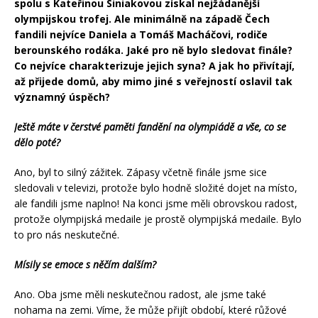
spolu s Kateřinou Siniakovou získal nejžádanější
olympijskou trofej.
Ale minimálně na západě Čech
fandili nejvíce Daniela a Tomáš Macháčovi, rodiče
berounského rodáka. Jaké pro ně bylo sledovat finále?
Co nejvíce charakterizuje jejich syna? A jak ho přivítají,
až přijede domů, aby mimo jiné s veřejností oslavil tak
významný úspěch?
Ještě máte v čerstvé paměti fandění na olympiádě a vše, co se
dělo poté?
Ano, byl to silný zážitek. Zápasy včetně finále jsme sice
sledovali v televizi, protože bylo hodně složité dojet na místo,
ale fandili jsme naplno! Na konci jsme měli obrovskou radost,
protože olympijská medaile je prostě olympijská medaile. Bylo
to pro nás neskutečné.
Mísily se emoce s něčím dalším?
Ano. Oba jsme měli neskutečnou radost, ale jsme také
nohama na zemi. Víme, že může přijít období, které růžové