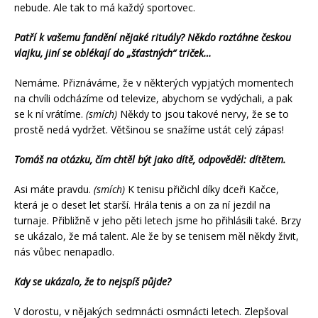
nebude. Ale tak to má každý sportovec.
Patří k vašemu fandění nějaké rituály? Někdo roztáhne českou
vlajku, jiní se oblékají do „šťastných“ triček…
Nemáme. Přiznáváme, že v některých vypjatých momentech
na chvíli odcházíme od televize, abychom se vydýchali, a pak
se k ní vrátíme.
(smích)
Někdy to jsou takové nervy, že se to
prostě nedá vydržet. Většinou se snažíme ustát celý zápas!
Tomáš na otázku, čím chtěl být jako dítě, odpověděl: dítětem.
Asi máte pravdu.
(smích)
K tenisu přičichl díky dceři Kačce,
která je o deset let starší. Hrála tenis a on za ní jezdil na
turnaje. Přibližně v jeho pěti letech jsme ho přihlásili také. Brzy
se ukázalo, že má talent. Ale že by se tenisem měl někdy živit,
nás vůbec nenapadlo.
Kdy se ukázalo, že to nejspíš půjde?
V dorostu, v nějakých sedmnácti osmnácti letech. Zlepšoval