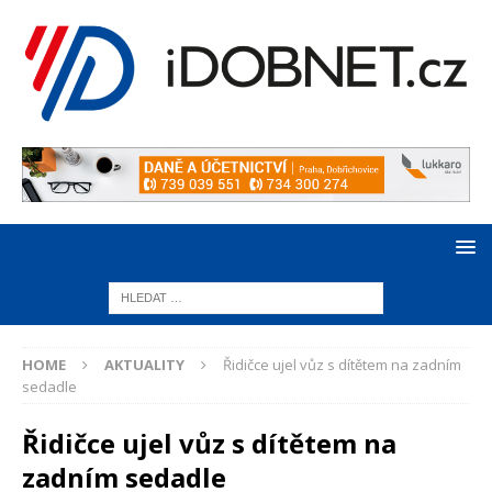
HOME
AKTUALITY
Řidičce ujel vůz s dítětem na zadním
sedadle
Řidičce ujel vůz s dítětem na
zadním sedadle