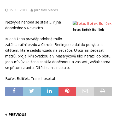
25. 10. 2013
Jaroslav Mares
Nezvyklá nehoda se stala 5. října
dopoledne v Řevnicích.
foto: Bořek Bulíček
Mladá žena pravděpodobně málo
zatáhla ruční brzdu a Citroën Berlingo se dal do pohybu i s
dítětem, které sedělo vzadu na sedačce. Urazil asi šedesát
metrů, projel křižovatkou a v Masarykově ulici narazil do plotu.
Jedoucí vůz se žena snažila doběhnout a zastavit, avšak sama
se přitom zranila. Dítěti se nic nestalo.
Bořek Bulíček, Trans hospital
PREVIOUS