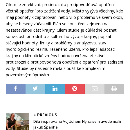
Cílem je zefektivnit protierozní a protipovodňová opatření
včetně opatření pro zadržení vody. Město vyzývá všechny, kdo
mají podněty k zapracování nebo ví o problému ve svém okolí,
aby se besedy zúčastnili. Plán se soustředí zejména na
nezastavěnou část krajiny. Cílem studie je důkladně poznat
souvislosti přírodního a kulturního vývoje krajiny, popsat
stávající hodnoty, limity a problémy a analyzovat stav
hydrologického režimu řešeného území. Pro lepší adaptaci
krajiny na klimatické změny budou navržena efektivní
protierozní a protipovodňová opatření a opatření pro zadržení
vody. Studie by následně měla sloužit ke komplexním
pozemkovým úpravám.
PREVIOUS
Díla inspirovaná Vojtěchem Hynaisem uvede malíř
Jakub Špaňhel