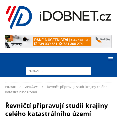
HOME
ZPRÁVY
Řevničtí připravují studii krajiny celého
katastrálního území
Řevničtí připravují studii krajiny
celého katastrálního území