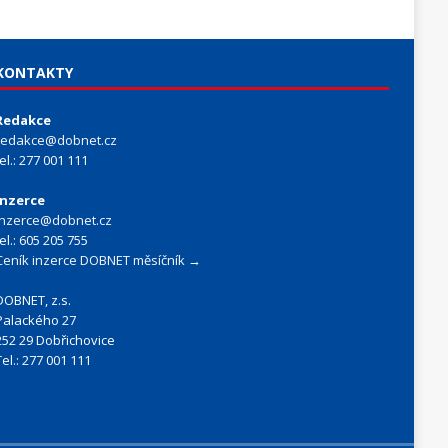
KONTAKTY
Redakce
redakce@dobnet.cz
tel.: 277 001 111
Inzerce
inzerce@dobnet.cz
tel.: 605 205 755
Ceník inzerce DOBNET měsíčník →
DOBNET, z.s.
Palackého 27
252 29 Dobřichovice
Tel.: 277 001 111