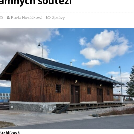
amných soutěží
25
Pavla Nováčková
Zprávy
 Stehlíková