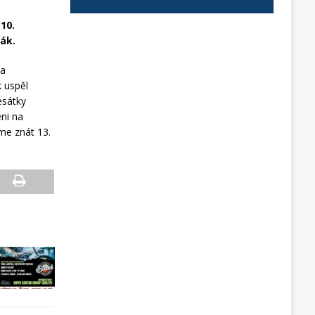
10.
vák.
ta
 uspěl
esátky
eni na
eme znát 13.