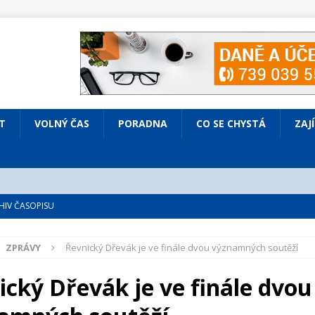
T
VOLNÝ ČAS
PORADNA
CO SE CHYSTÁ
ZAJ
IV ČASOPISU
é
ZAJÍMAVÍ LIDÉ
ZPRÁVY
Řevnický Dřevák je ve finále dvou významných soutěží
VOLNÝ ČAS
bsazená Prodaná nevěsta
KULTURA
ický Dřevák je ve finále dvou
nto ve Všenorech
KULTURA