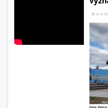
význ
24. 9. 20
Foto: Petra