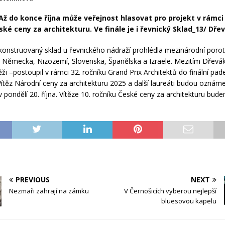
Až do konce října může veřejnost hlasovat pro projekt v rámci 
ské ceny za architekturu. Ve finále je i řevnický Sklad_13/ Dře
rekonstruovaný sklad u řevnického nádraží prohlédla mezinárodní poro
 Německa, Nizozemí, Slovenska, Španělska a Izraele. Mezitím Dřevák
ěži –postoupil v rámci 32. ročníku Grand Prix Architektů do finální pad
 Vítěz Národní ceny za architekturu 2025 a další laureáti budou oznám
v pondělí 20. října. Vítěze 10. ročníku České ceny za architekturu bud
PREVIOUS
NEXT
Nezmaři zahrají na zámku
V Černošicích vyberou nejlepší
bluesovou kapelu