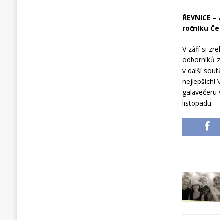
ŘEVNICE – 
ročníku Če
V září si z
odborníků z
v další sout
nejlepších!
galavečeru 
listopadu.