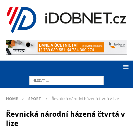
HOME
SPORT
Řevnická národní házená čtvrtá v lize
Řevnická národní házená čtvrtá v
lize