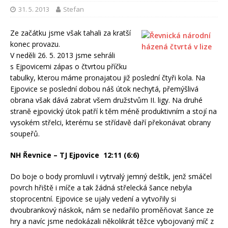
31. 5. 2013
Stefan
Ze začátku jsme však tahali za kratší
konec provazu.
V neděli 26. 5. 2013 jsme sehráli
s Ejpovicemi zápas o čtvrtou příčku
tabulky, kterou máme pronajatou již poslední čtyři kola. Na
Ejpovice se poslední dobou náš útok nechytá, přemýšlivá
obrana však dává zabrat všem družstvům II. ligy. Na druhé
straně ejpovický útok patří k těm méně produktivním a stojí na
vysokém střelci, kterému se střídavě daří překonávat obrany
soupeřů.
NH Řevnice – TJ Ejpovice 12:11 (6:6)
Do boje o body promluvil i vytrvalý jemný deštík, jenž smáčel
povrch hřiště i míče a tak žádná střelecká šance nebyla
stoprocentní. Ejpovice se ujaly vedení a vytvořily si
dvoubrankový náskok, nám se nedařilo proměňovat šance ze
hry a navíc jsme nedokázali několikrát těžce vybojovaný míč z