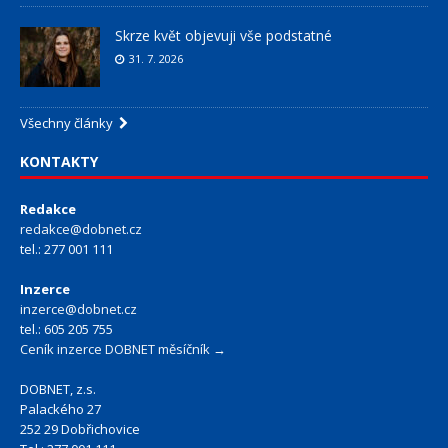
Skrze květ objevuji vše podstatné
31. 7. 2026
Všechny články
KONTAKTY
Redakce
redakce@dobnet.cz
tel.: 277 001 111
Inzerce
inzerce@dobnet.cz
tel.: 605 205 755
Ceník inzerce DOBNET měsíčník →
DOBNET, z.s.
Palackého 27
252 29 Dobřichovice