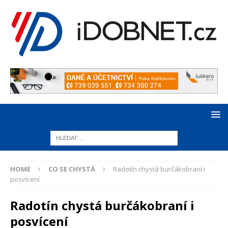
HOME
CO SE CHYSTÁ
Radotín chystá burčákobraní i
posvícení
Radotín chystá burčákobraní i
posvícení