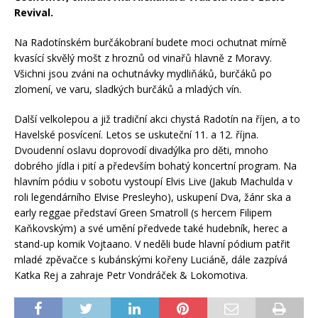
Revival.
Na Radotínském burčákobraní budete moci ochutnat mírně
kvasící skvělý mošt z hroznů od vinařů hlavně z Moravy.
Všichni jsou zváni na ochutnávky mydliňáků, burčáků po
zlomení, ve varu, sladkých burčáků a mladých vín.
Další velkolepou a již tradiční akci chystá Radotín na říjen, a to
Havelské posvícení. Letos se uskuteční 11. a 12. října.
Dvoudenní oslavu doprovodí divadýlka pro děti, mnoho
dobrého jídla i pití a především bohatý koncertní program. Na
hlavním pódiu v sobotu vystoupí Elvis Live (Jakub Machulda v
roli legendárního Elvise Presleyho), uskupení Dva, žánr ska a
early reggae představí Green Smatroll (s hercem Filipem
Kaňkovským) a své umění předvede také hudebník, herec a
stand-up komik Vojtaano. V neděli bude hlavní pódium patřit
mladé zpěvačce s kubánskými kořeny Luciáně, dále zazpívá
Katka Rej a zahraje Petr Vondráček & Lokomotiva.