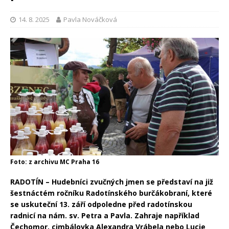
14. 8. 2025
Pavla Nováčková
Foto: z archivu MC Praha 16
RADOTÍN – Hudebníci zvučných jmen se představí na již
šestnáctém ročníku Radotínského burčákobraní, které
se uskuteční 13. září odpoledne před radotínskou
radnicí na nám. sv. Petra a Pavla. Zahraje například
Čechomor, cimbálovka Alexandra Vrábela nebo Lucie