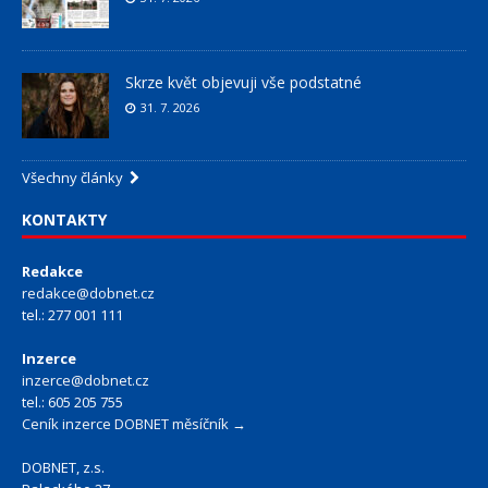
Skrze květ objevuji vše podstatné
31. 7. 2026
Všechny články
KONTAKTY
Redakce
redakce@dobnet.cz
tel.: 277 001 111
Inzerce
inzerce@dobnet.cz
tel.: 605 205 755
Ceník inzerce DOBNET měsíčník →
DOBNET, z.s.