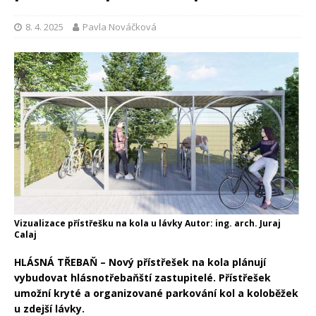
8. 4. 2025
Pavla Nováčková
Vizualizace přístřešku na kola u lávky Autor: ing. arch. Juraj
Calaj
HLÁSNÁ TŘEBAŇ – Nový přístřešek na kola plánují
vybudovat hlásnotřebaňští zastupitelé. Přístřešek
umožní kryté a organizované parkování kol a koloběžek
u zdejší lávky.