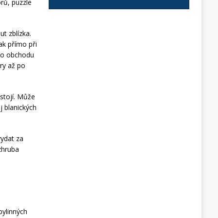
rů, puzzle
t zblízka.
tak přímo při
 do obchodu
ýry až po
 stojí. Může
j blanických
vydat za
zhruba
bylinných