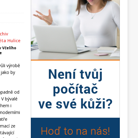
v Včelího
e
vůli výrobě
 jako by
západně od
 V bývalé
ahem i
 moderními
atře
rmací ze
távající