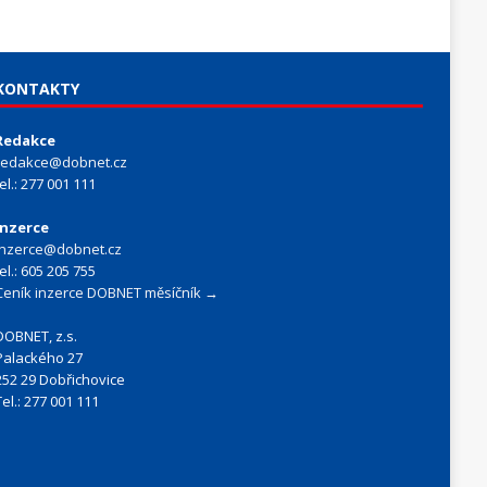
KONTAKTY
Redakce
redakce@dobnet.cz
tel.: 277 001 111
Inzerce
inzerce@dobnet.cz
tel.: 605 205 755
Ceník inzerce DOBNET měsíčník →
DOBNET, z.s.
Palackého 27
252 29 Dobřichovice
Tel.: 277 001 111