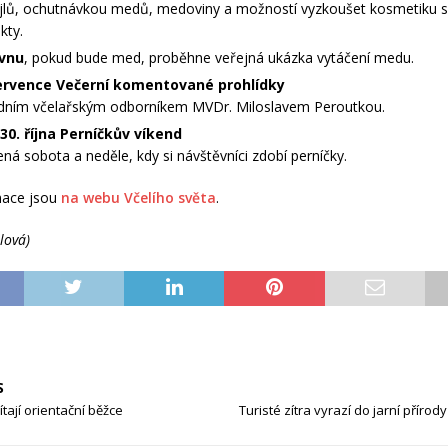
jlů, ochutnávkou medů, medoviny a možností vyzkoušet kosmetiku s 
kty.
rvnu
, pokud bude med, proběhne veřejná ukázka vytáčení medu.
července Večerní komentované prohlídky
dním včelařským odborníkem MVDr. Miloslavem Peroutkou.
 30. října Perníčkův víkend
ená sobota a neděle, kdy si návštěvníci zdobí perníčky.
mace jsou
na webu Včelího světa
.
lová)
S
tají orientační běžce
Turisté zítra vyrazí do jarní příro