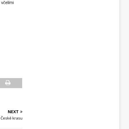
včelími
NEXT
dy České krasu