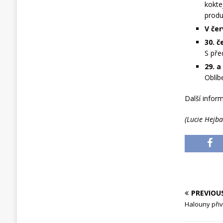
kokte
produ
V če
30. 
S pře
29. a
Oblíb
Další infor
(Lucie Hejba
PREVIOU
Halouny přiví