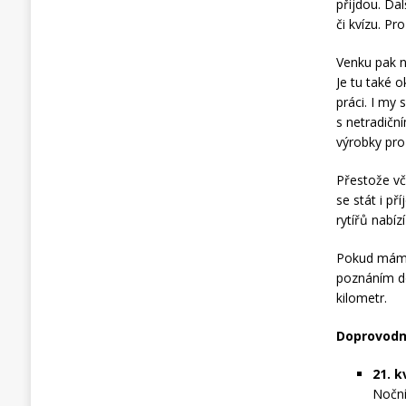
přijdou. Da
či kvízu. Pr
Venku pak n
Je tu také o
práci. I my
s netradiční
výrobky pro 
Přestože vč
se stát i p
rytířů nabí
Pokud máme 
poznáním do
kilometr.
Doprovodn
21. 
Noční