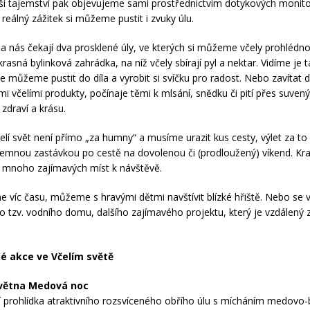
lší tajemství pak objevujeme sami prostřednictvím dotykových monito
o reálný zážitek si můžeme pustit i zvuky úlu.
a nás čekají dva prosklené úly, ve kterých si můžeme včely prohlédnou
krasná bylinková zahrádka, na níž včely sbírají pyl a nektar. Vidíme je 
 se můžeme pustit do díla a vyrobit si svíčku pro radost. Nebo zavítat
mi včelími produkty, počínaje těmi k mlsání, snědku či pití přes suven
zdraví a krásu.
elí svět není přímo „za humny“ a musíme urazit kus cesty, výlet za to
říjemnou zastávkou po cestě na dovolenou či (prodloužený) víkend. Kra
zí mnoho zajímavých míst k návštěvě.
víc času, můžeme s hravými dětmi navštívit blízké hřiště. Nebo se 
 tzv. vodního domu, dalšího zajímavého projektu, který je vzdálený 
é akce ve Včelím světě
května Medová noc
 prohlídka atraktivního rozsvíceného obřího úlu s mícháním medovo-