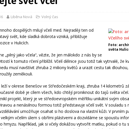
ejte svět včel
16
Liběna Nová
Volný čas
 mnoho dospělých milují včelí med. Nejraději ten od
tavý svět, kde sladká dobrota vzniká, přibližuje
ozice v Hulicích.
Foto: archi
světa Hulic
ne „pilný jako včela“, vězte, že jen málokdo z nás by se
tostí k tomuto rčení přiblížil. Včelí dělnice jsou totiž tak vytrvalé, že k
edu musí navštívit zhruba 2 miliony květů a urazit cestu tak dlouhou,
roužily zeměkouli.
 leží v okrese Benešov ve Středočeském kraji, zhruba 14 kilometrů 
oučasné době je cílem všech, kdo chtějí proniknout do tajů světa včel.
znikl projekt, který je ve středoevropském měřítku unikátní svým obs
ravou a nenásilnou formou totiž představuje včelí svět. V souladu s
vzdělávání umožňuje osahat si ho doslova na vlastní kůži. V prvním p
velkým včelím úlem s obřími plástvemi a dozvídáme se spoustu info
ho hmyzu. Například, jak si včely dokážou vytvořit matku, pokud o tu s