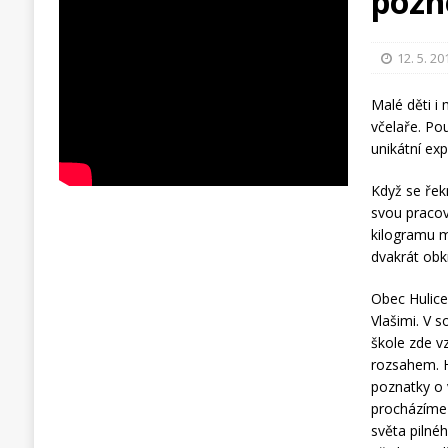
pozn
12. 5. 20
Malé děti i
včelaře. Pou
unikátní exp
Když se řek
svou pracovi
kilogramu m
dvakrát obk
Obec Hulice
Vlašimi. V s
škole zde v
rozsahem. H
poznatky o 
procházíme 
světa pilné