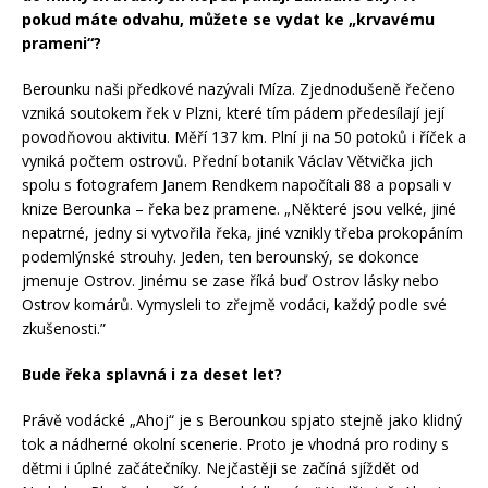
pokud máte odvahu, můžete se vydat ke „krvavému
prameni“?
Berounku naši předkové nazývali Míza. Zjednodušeně řečeno
vzniká soutokem řek v Plzni, které tím pádem předesílají její
povodňovou aktivitu. Měří 137 km. Plní ji na 50 potoků i říček a
vyniká počtem ostrovů. Přední botanik Václav Větvička jich
spolu s fotografem Janem Rendkem napočítali 88 a popsali v
knize Berounka – řeka bez pramene. „Některé jsou velké, jiné
nepatrné, jedny si vytvořila řeka, jiné vznikly třeba prokopáním
podemlýnské strouhy. Jeden, ten berounský, se dokonce
jmenuje Ostrov. Jinému se zase říká buď Ostrov lásky nebo
Ostrov komárů. Vymysleli to zřejmě vodáci, každý podle své
zkušenosti.”
Bude řeka splavná i za deset let?
Právě vodácké „Ahoj“ je s Berounkou spjato stejně jako klidný
tok a nádherné okolní scenerie. Proto je vhodná pro rodiny s
dětmi i úplné začátečníky. Nejčastěji se začíná sjíždět od