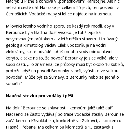
Nadryb u Plzně a končívá v „pohádkovém“ Karlštejně. Ale nic
nebrání cestě dál. Na trase je celkem 25 jezů, ten poslední v
Černošicích. Vodácké mapy si lehce najdete na internetu.
Milovníci letního vodního sportu se každý rok modlí, aby v
Berounce byla hladina dost vysoko. Je totiž typická
nevyrovnaným průtokem a v létě nižším stavem. Uznávaný
geolog a klimatolog Václav Cílek upozorňuje na vodní
elektrárny, které odvádějí příliš mnoho vody mimo hlavní
koryto, a také na to, že povodí Berounky je sice velké, ale v
sušší části. „To znamená, že průtoky musí být okolo 10 kubíků,
protože když na povodí Berounky zaprší, vyústí to ve velkou
povodeň. Může být ze Šumavy, z Berounky nebo se jedná o
souběh.”
Naučná stezka pro vodáky i pěší
Na dolní Berounce se splavnosti i kempům jakž takž daří.
Nadšenci se často vydávají po trase vodácké stezky Beroun se
začátkem na Křivoklátsku, konkrétně ve Zvíkovci, a koncem u
Hlásné Třebaně. Má celkem 58 kilometrů a 13 zastávek s