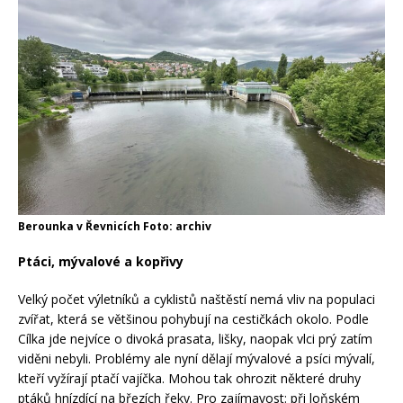
Berounka v Řevnicích Foto: archiv
Ptáci, mývalové a kopřivy
Velký počet výletníků a cyklistů naštěstí nemá vliv na populaci
zvířat, která se většinou pohybují na cestičkách okolo. Podle
Cílka jde nejvíce o divoká prasata, lišky, naopak vlci prý zatím
viděni nebyli. Problémy ale nyní dělají mývalové a psíci mývalí,
kteří vyžírají ptačí vajíčka. Mohou tak ohrozit některé druhy
ptáků hnízdící na březích řeky. Pro zajímavost: při loňském