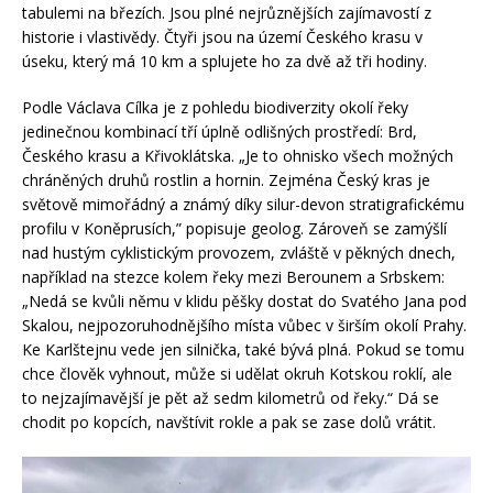
tabulemi na březích. Jsou plné nejrůznějších zajímavostí z
historie i vlastivědy. Čtyři jsou na území Českého krasu v
úseku, který má 10 km a splujete ho za dvě až tři hodiny.
Podle Václava Cílka je z pohledu biodiverzity okolí řeky
jedinečnou kombinací tří úplně odlišných prostředí: Brd,
Českého krasu a Křivoklátska. „Je to ohnisko všech možných
chráněných druhů rostlin a hornin. Zejména Český kras je
světově mimořádný a známý díky silur-devon stratigrafickému
profilu v Koněprusích,” popisuje geolog. Zároveň se zamýšlí
nad hustým cyklistickým provozem, zvláště v pěkných dnech,
například na stezce kolem řeky mezi Berounem a Srbskem:
„Nedá se kvůli němu v klidu pěšky dostat do Svatého Jana pod
Skalou, nejpozoruhodnějšího místa vůbec v širším okolí Prahy.
Ke Karlštejnu vede jen silnička, také bývá plná. Pokud se tomu
chce člověk vyhnout, může si udělat okruh Kotskou roklí, ale
to nejzajímavější je pět až sedm kilometrů od řeky.“ Dá se
chodit po kopcích, navštívit rokle a pak se zase dolů vrátit.