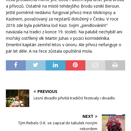
a přívozů. Ostatně na místě tehdejšího Brodu vznikl Beroun.
Ještě poměrně nedávno fungoval přívoz mezi Mokropsy a
Kazínem, považovaný za nejstarší doložený v Česku. V roce
2016 zde byla pokřtěna loď Kazi. Svým „pendlováním“
navázala na tradici z konce 19. století. Na palubě nechyběl ani
mořský ostřílený vlk Martin Juhas v pozici kormidelníka.
Emeritní kapitán zemřel letos v únoru. Ale přívoz nefunguje o
pár let déle. A na řece zůstala opuštěná mola.
PREVIOUS
Lesní divadlo přivítá tradiční festivaly i divadlo
NEXT
Tým Rebels O.K. se zapsal do tabulek novým
rekordem