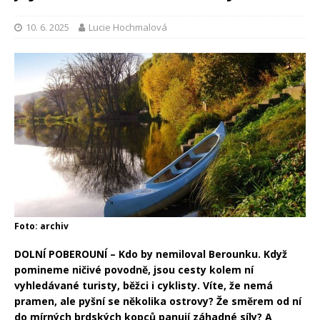
10. 6. 2025
Lucie Hochmalová
Foto: archiv
DOLNÍ POBEROUNÍ –
Kdo by nemiloval Berounku. Když
pomineme ničivé povodně, jsou cesty kolem ní
vyhledávané turisty, běžci i cyklisty. Víte, že nemá
pramen, ale pyšní se několika ostrovy? Že směrem od ní
do mírných brdských kopců panují záhadné síly? A