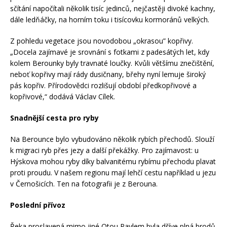
sčítání napočítali několik tisíc jedinců, nejčastěji divoké kachny,
dále ledňáčky, na horním toku i tisícovku kormoránů velkých.
Z pohledu vegetace jsou novodobou „okrasou” kopřivy.
„Docela zajímavé je srovnání s fotkami z padesátých let, kdy
kolem Berounky byly travnaté loučky. Kvůli většímu znečištění,
neboť kopřivy mají rády dusičnany, břehy nyní lemuje široký
pás kopřiv. Přírodovědci rozlišují období předkopřivové a
kopřivové,“ dodává Václav Cílek.
Snadnější cesta pro ryby
Na Berounce bylo vybudováno několik rybích přechodů. Slouží
k migraci ryb přes jezy a další překážky. Pro zajímavost: u
Hýskova mohou ryby díky balvanitému rybímu přechodu plavat
proti proudu. V našem regionu mají lehčí cestu například u jezu
v Černošicích. Ten na fotografii je z Berouna.
Poslední přívoz
Řeka proslavená mimo jiné Otou Pavlem byla dříve plná brodů