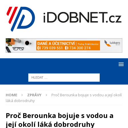
HOME
ZPRÁVY
Proč Berounka bojuje s vodou a její okolí
láká dobrodruhy
Proč Berounka bojuje s vodou a
její okolí láká dobrodruhy