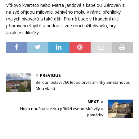
Vítkovo kvarteto nebo Marta Jandová s kapelou. Zároveň si
na své přijdou milovníci pěnivého moku v rámci přehlídky
malých pivovarů a také děti. Pro ně bude v Hradební ulici
připraveno šapitó a budou si zde moci užít divadlo, hry,
atrakce i dílničky.
PREVIOUS
Beroun oslaví 760 let od první zmínky Smetanovou
Mou vlastí
NEXT
Nová naučná stezka přiblíží všenorské vily a
památky