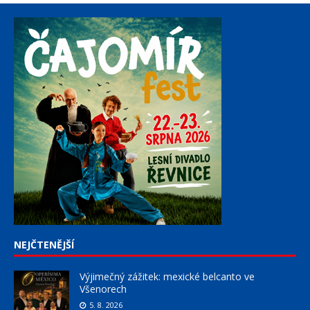
NEJČTENĚJŠÍ
Výjimečný zážitek: mexické belcanto ve
Všenorech
5. 8. 2026