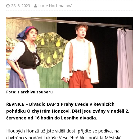
28. 6. 2023
Lucie Hochmalová
Foto: z archivu souboru
ŘEVNICE – Divadlo DAP z Prahy uvede v Řevnicích
pohádku O chytrém Honzovi. Děti jsou zvány v neděli 2.
července od 16 hodin do Lesního divadla.
Hloupých Honzů už jste viděli dost, přijďte se podívat na
chytrého v podání Lukáše Veselého! Akci pořádá Městské