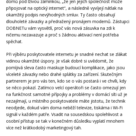
domů pod lživou záminkou, „že jen jejich společnost může
připojovat na optický internet“, a následně vyvíjejí nátlak na
okamžitý podpis nevýhodných smluv. Ty často obsahují
dlouholeté závazky a předražený pronájem modemů. Zástupci
DOBNETu vám vysvětlí, proč vás nová zásuvka na zdi k
ničemu nezavazuje a proč s žádnou aktivací není potřeba
spěchat.
Při výběru poskytovatele internetu je snadné nechat se zlákat
vidinou okamžité úspory. Je však dobré si uvědomit, že
pomíjivá sleva často maskuje budoucí komplikace, jako jsou
víceleté závazky nebo drahé splátky za zařízení. Skutečným
partnerem je pro vás ten, kdo se o vás postará i ve chvíli, kdy
se něco pokazí. Zatímco velcí operátoři se často omezují jen
na funkčnost samotné přípojky a problémy v domácí síti už je
nezajímají, u místního poskytovatele máte jistotu, že technik
neodjede, dokud vám doma neběží televize, tiskárna i Wi-Fi
signál v každém patře. Vsadit na sousedskou spolehlivost a
osobní přístup se tak v konečném důsledku vyplatí mnohem
více než krátkodobý marketingový tah.