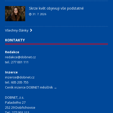
Skrze květ objevuji vše podstatné
31. 7. 2026
Všechny články
KONTAKTY
Redakce
redakce@dobnet.cz
tel.: 277 001 111
Inzerce
inzerce@dobnet.cz
tel.: 605 205 755
Ceník inzerce DOBNET měsíčník →
DOBNET, z.s.
Palackého 27
252 29 Dobřichovice
Tel.: 277 001 111