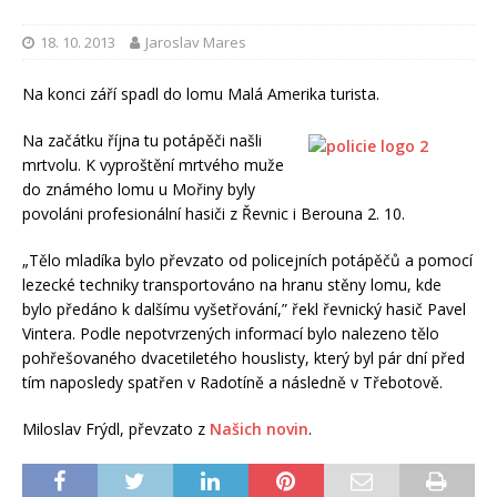
18. 10. 2013
Jaroslav Mares
Na konci září spadl do lomu Malá Amerika turista.
Na začátku října tu potápěči našli
mrtvolu. K vyproštění mrtvého muže
do známého lomu u Mořiny byly
povoláni profesionální hasiči z Řevnic i Berouna 2. 10.
„Tělo mladíka bylo převzato od policejních potápěčů a pomocí
lezecké techniky transportováno na hranu stěny lomu, kde
bylo předáno k dalšímu vyšetřování,” řekl řevnický hasič Pavel
Vintera. Podle nepotvrzených informací bylo nalezeno tělo
pohřešovaného dvacetiletého houslisty, který byl pár dní před
tím naposledy spatřen v Radotíně a následně v Třebotově.
Miloslav Frýdl, převzato z
Našich novin
.