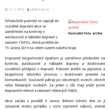
11. 2. 2015
Liběna Nová
Středočeští policisté se zapojili do
rozsáhlé dopravní akce se
zaměřením na kontroly v
Ilustrační foto: archiv
autobusové a nákladní dopravě s
názvem TISPOL, která probíhá do
15. února 2015 na celém území našeho kraje.
Dopravně bezpečnostní opatření je zaměřeno především na
kontrolu autobusové a nákladní dopravy a dodržování
sociálních předpisů v dopravě. Policisté dohlíží na plynulost a
bezpečnost silničního provozu i dodržování pravidel na
komunikacích. Současně pátrají po odcizených vozech, věcech
nebo hledaných osobách. Za jeden z cílů mají snížit počet
dopravních nehod a nekázeň některých řidičů.
Akce začala v pondělí 9. února. Během tohoto dne se jí
zúčastnili strážci pořádku z osmi územních odborů, včetně