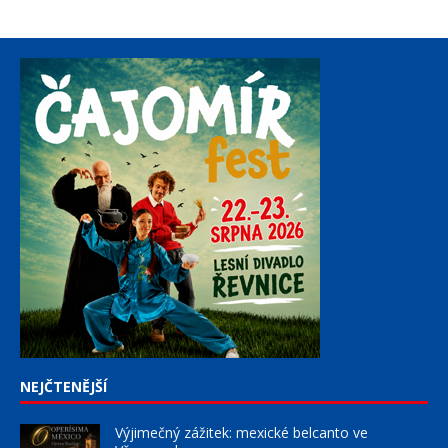
NEJČTENĚJŠÍ
Výjimečný zážitek: mexické belcanto ve