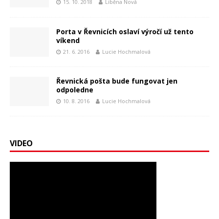
15. 10. 2018
Liběna Nová
Porta v Řevnicích oslaví výročí už tento
víkend
21. 6. 2016
Lucie Hochmalová
Řevnická pošta bude fungovat jen
odpoledne
10. 8. 2016
Lucie Hochmalová
VIDEO