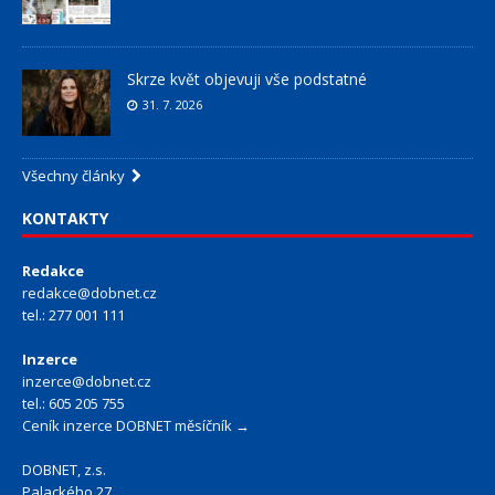
Skrze květ objevuji vše podstatné
31. 7. 2026
Všechny články
KONTAKTY
Redakce
redakce@dobnet.cz
tel.: 277 001 111
Inzerce
inzerce@dobnet.cz
tel.: 605 205 755
Ceník inzerce DOBNET měsíčník →
DOBNET, z.s.
Palackého 27