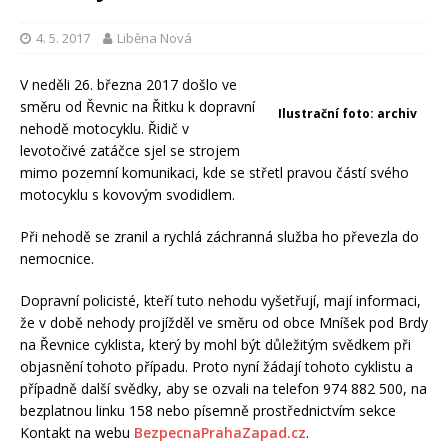
4. 5. 2017
Liběna Nová
V neděli 26. března 2017 došlo ve
směru od Řevnic na Řitku k dopravní
Ilustrační foto: archiv
nehodě motocyklu. Řidič v
levotočivé zatáčce sjel se strojem
mimo pozemní komunikaci, kde se střetl pravou částí svého
motocyklu s kovovým svodidlem.
Při nehodě se zranil a rychlá záchranná služba ho převezla do
nemocnice.
Dopravní policisté, kteří tuto nehodu vyšetřují, mají informaci,
že v době nehody projížděl ve směru od obce Mníšek pod Brdy
na Řevnice cyklista, který by mohl být důležitým svědkem při
objasnění tohoto případu. Proto nyní žádají tohoto cyklistu a
případně další svědky, aby se ozvali na telefon 974 882 500, na
bezplatnou linku 158 nebo písemně prostřednictvím sekce
Kontakt na webu
BezpecnaPrahaZapad.cz
.