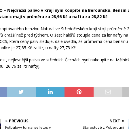
– Nejdražší palivo v krají nyní koupíte na Berounsku. Benzin
stanic mají v průměru za 28,96 Kč a naftu za 28,82 Kč.
e poptávaného benzinu Natural ve Středočeském kraji stojí průměrně 2
ů dražší než před týdnem. O šest haléřů stoupla cena za litr nafty na
CCS, která ceny paliv sleduje, dále uvedla, že průměrná cena benzinu
blice je 27,85 Kč za litr, u nafty 27,73 Kč.
ost, nejlevnější paliva ve středních Čechách nyní nakoupíte na Mělnic
nu, 26,76 za litr nafty).
PREVIOUS
NEXT
Fotbalový turnaj se letos v
Starostové z Poberouní