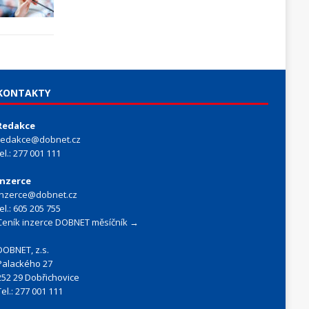
KONTAKTY
Redakce
redakce@dobnet.cz
tel.: 277 001 111
Inzerce
inzerce@dobnet.cz
tel.: 605 205 755
Ceník inzerce DOBNET měsíčník →
DOBNET, z.s.
Palackého 27
252 29 Dobřichovice
Tel.: 277 001 111