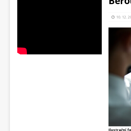
Bero
10. 12. 
Ilustrační f