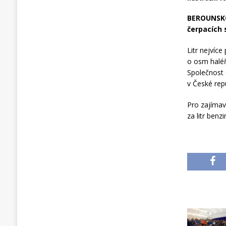
BEROUNSKO 
čerpacích 
Litr nejvíc
o osm haléř
Společnost 
v České repu
Pro zajímav
za litr benzi