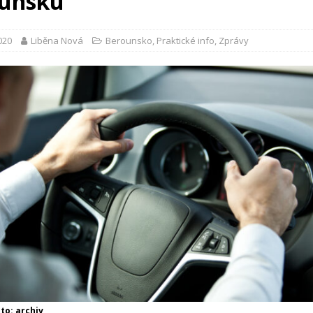
unsku
2020
Liběna Nová
Berounsko
,
Praktické info
,
Zprávy
oto: archiv