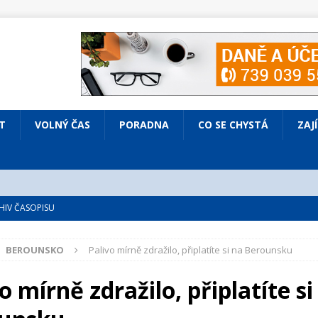
T
VOLNÝ ČAS
PORADNA
CO SE CHYSTÁ
ZAJ
IV ČASOPISU
é
ZAJÍMAVÍ LIDÉ
BEROUNSKO
Palivo mírně zdražilo, připlatíte si na Berounsku
VOLNÝ ČAS
bsazená Prodaná nevěsta
KULTURA
o mírně zdražilo, připlatíte si
nto ve Všenorech
KULTURA