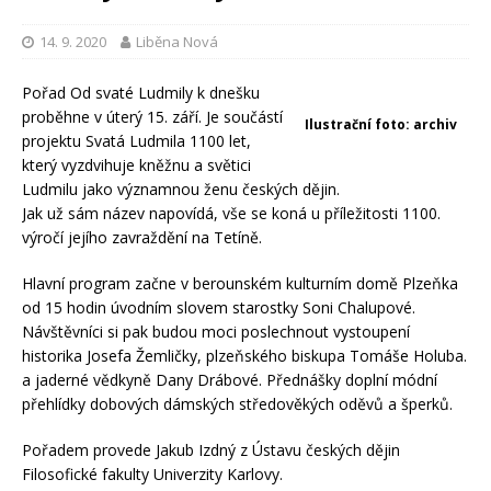
14. 9. 2020
Liběna Nová
Pořad Od svaté Ludmily k dnešku
proběhne v úterý 15. září. Je součástí
Ilustrační foto: archiv
projektu Svatá Ludmila 1100 let,
který vyzdvihuje kněžnu a světici
Ludmilu jako významnou ženu českých dějin.
Jak už sám název napovídá, vše se koná u příležitosti 1100.
výročí jejího zavraždění na Tetíně.
Hlavní program začne v berounském kulturním domě Plzeňka
od 15 hodin úvodním slovem starostky Soni Chalupové.
Návštěvníci si pak budou moci poslechnout vystoupení
historika Josefa Žemličky, plzeňského biskupa Tomáše Holuba.
a jaderné vědkyně Dany Drábové. Přednášky doplní módní
přehlídky dobových dámských středověkých oděvů a šperků.
Pořadem provede Jakub Izdný z Ústavu českých dějin
Filosofické fakulty Univerzity Karlovy.