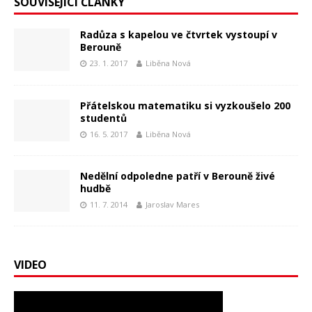
SOUVISEJÍCÍ ČLÁNKY
Radůza s kapelou ve čtvrtek vystoupí v
Berouně
23. 1. 2017
Liběna Nová
Přátelskou matematiku si vyzkoušelo 200
studentů
16. 5. 2017
Liběna Nová
Nedělní odpoledne patří v Berouně živé
hudbě
11. 7. 2014
Jaroslav Mares
VIDEO