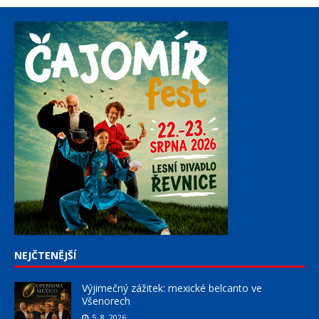
NEJČTENĚJŠÍ
Výjimečný zážitek: mexické belcanto ve
Všenorech
5. 8. 2026