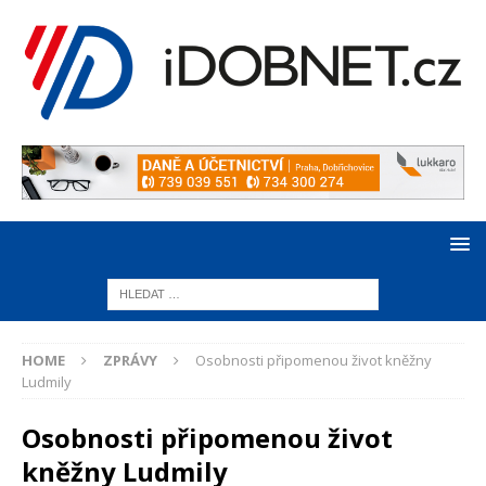
HOME
ZPRÁVY
Osobnosti připomenou život kněžny
Ludmily
Osobnosti připomenou život
kněžny Ludmily