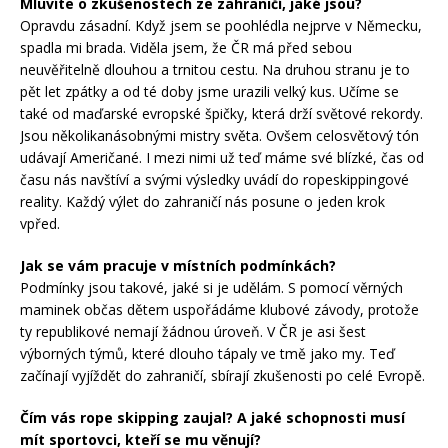
Mluvíte o zkušenostech ze zahraničí, jaké jsou?
Opravdu zásadní. Když jsem se poohlédla nejprve v Německu,
spadla mi brada. Viděla jsem, že ČR má před sebou
neuvěřitelně dlouhou a trnitou cestu. Na druhou stranu je to
pět let zpátky a od té doby jsme urazili velký kus. Učíme se
také od maďarské evropské špičky, která drží světové rekordy.
Jsou několikanásobnými mistry světa. Ovšem celosvětový tón
udávají Američané. I mezi nimi už teď máme své blízké, čas od
času nás navštíví a svými výsledky uvádí do ropeskippingové
reality. Každý výlet do zahraničí nás posune o jeden krok
vpřed.
Jak se vám pracuje v místních podmínkách?
Podmínky jsou takové, jaké si je udělám. S pomocí věrných
maminek občas dětem uspořádáme klubové závody, protože
ty republikové nemají žádnou úroveň. V ČR je asi šest
výborných týmů, které dlouho tápaly ve tmě jako my. Teď
začínají vyjíždět do zahraničí, sbírají zkušenosti po celé Evropě.
Čím vás rope skipping zaujal? A jaké schopnosti musí
mít sportovci, kteří se mu věnují?