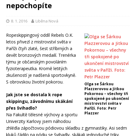
nepochopíte
8. 1. 2016
Liběna Nová
Ropeskippingový oddíl Rebels O.K.
letos přivezl z mistrovství světa v
Paříži čtyři zlaté, šest stříbrných a
devět bronzových medailí. Trenérka
týmu je občanským povoláním
fyzioterapeutka. Kromě letitých
zkušeností je nadšená sportovkyně.
S obrovskou životní pokorou.
Olga se Šárkou
Plazzerovou a Jitkou
Pokornou – všechny tři
Jak jste se dostala k rope
spokojené po ukončení
skippingu, závodnímu skákání
mistrovství světa v
přes švihadlo?
Paříži. Foto: Petr
Plazzer
Na Fakultě tělesné výchovy a sportu
Univerzity Karlovy jsem náhodou
zhlédla zápočtovou pódiovou skladbu z gymnastiky. Asi sedm
kluků řádilo na pódiu se švihadly, skákali jednoduché triky.