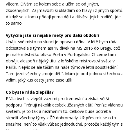
věcem. Dívám se kolem sebe a učím se od jiných,
zkušenějších. Zajímavosti si ukládám do hlavy i z jiných sportů.
A když se k tomu přidají prima děti a důvěra jejich rodičů, jde
to samo.
Vytyčila jste si nějaké mety pro další období?
Uhájit své místo na slunci je opravdu dřina. V létě bych ráda
odcestovala s týmem asi 18 dívek na MS 2016 do Bragy, což
je malé městečko blízko Porta v Portugalsku. Chceme tam
obhájit alespoň nějaký titul z loňského mistrovství světa v
Paříži. Nejvíc se ale těším na naše týmové letní soustředění.
Tam jezdí všechny „moje děti“. Mám je pod jednou střechou a
vidím, jaký kus cesty jsme zase ušli.
Co byste ráda zlepšila?
Přála bych si zlepšit zázemí pro trénování a získat větší
podporu. Trénuji několik desítek úžasných dětí. Peníze vládnou
světem, je to tak a nezměním to. Celkově bude potřeba
stmelit všechny týmy z ČR dohromady. Už přes rok se o to
snažíme, není to však vůbec jednoduché, protože každý tým si