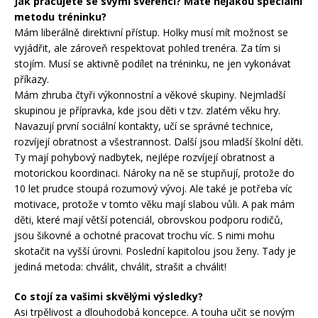
Jak pracujete se svými svěřenci? Máte nějakou speciální
metodu tréninku?
Mám liberálně direktivní přístup. Holky musí mít možnost se
vyjádřit, ale zároveň respektovat pohled trenéra. Za tím si
stojím. Musí se aktivně podílet na tréninku, ne jen vykonávat
příkazy.
Mám zhruba čtyři výkonnostní a věkové skupiny. Nejmladší
skupinou je přípravka, kde jsou děti v tzv. zlatém věku hry.
Navazují první sociální kontakty, učí se správné technice,
rozvíjejí obratnost a všestrannost. Další jsou mladší školní děti.
Ty mají pohybový nadbytek, nejlépe rozvíjejí obratnost a
motorickou koordinaci. Nároky na ně se stupňují, protože do
10 let prudce stoupá rozumový vývoj. Ale také je potřeba víc
motivace, protože v tomto věku mají slabou vůli. A pak mám
děti, které mají větší potenciál, obrovskou podporu rodičů,
jsou šikovné a ochotné pracovat trochu víc. S nimi mohu
skotačit na vyšší úrovni. Poslední kapitolou jsou ženy. Tady je
jediná metoda: chválit, chválit, strašit a chválit!
Co stojí za vašimi skvělými výsledky?
Asi trpělivost a dlouhodobá koncepce. A touha učit se novým