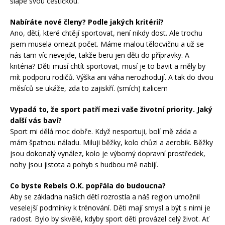
šlape svou cestičkou.
Nabíráte nové členy? Podle jakých kritérií?
Ano, dětí, které chtějí sportovat, není nikdy dost. Ale trochu
jsem musela omezit počet. Máme malou tělocvičnu a už se
nás tam víc nevejde, takže beru jen děti do přípravky. A
kritéria? Děti musí chtít sportovat, musí je to bavit a měly by
mít podporu rodičů. Výška ani váha nerozhodují. A tak do dvou
měsíců se ukáže, zda to zajiskří. (smích) italicem
Vypadá to, že sport patří mezi vaše životní priority. Jaký
další vás baví?
Sport mi dělá moc dobře. Když nesportuji, bolí mě záda a
mám špatnou náladu. Miluji běžky, kolo chůzi a aerobik. Běžky
jsou dokonalý vynález, kolo je výborný dopravní prostředek,
nohy jsou jistota a pohyb s hudbou mě nabíjí.
Co byste Rebels O.K. popřála do budoucna?
Aby se základna našich dětí rozrostla a náš region umožnil
veselejší podmínky k trénování. Děti mají smysl a být s nimi je
radost. Bylo by skvělé, kdyby sport děti provázel celý život. Ať