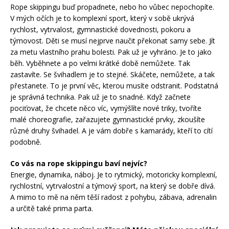
Rope skippingu buď propadnete, nebo ho vůbec nepochopíte.
V mých očích je to komplexní sport, který v sobě ukrývá
rychlost, vytrvalost, gymnastické dovednosti, pokoru a
týmovost. Děti se musí nejprve naučit překonat samy sebe. Jít
za metu vlastního prahu bolesti. Pak už je vyhráno. Je to jako
běh. Vyběhnete a po velmi krátké době nemůžete. Tak
zastavíte. Se švihadlem je to stejné. Skáčete, nemůžete, a tak
přestanete. To je první věc, kterou musíte odstranit. Podstatná
je správná technika. Pak už je to snadné. Když začnete
pociťovat, že chcete něco víc, vymýšlíte nové triky, tvoříte
malé choreografie, zařazujete gymnastické prvky, zkoušíte
různé druhy švihadel. A je vám dobře s kamarády, kteří to cítí
podobně.
Co vás na rope skippingu baví nejvíc?
Energie, dynamika, náboj. Je to rytmický, motoricky komplexní,
rychlostní, vytrvalostní a týmový sport, na který se dobře dívá.
A mimo to mě na něm těší radost z pohybu, zábava, adrenalin
a určitě také prima parta.