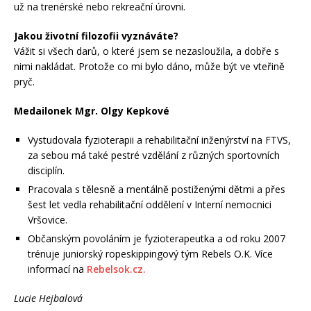
už na trenérské nebo rekreační úrovni.
Jakou životní filozofii vyznáváte?
Vážit si všech darů, o které jsem se nezasloužila, a dobře s
nimi nakládat. Protože co mi bylo dáno, může být ve vteřině
pryč.
Medailonek Mgr. Olgy Kepkové
Vystudovala fyzioterapii a rehabilitační inženýrství na FTVS,
za sebou má také pestré vzdělání z různých sportovních
disciplín.
Pracovala s tělesně a mentálně postiženými dětmi a přes
šest let vedla rehabilitační oddělení v Interní nemocnici
Vršovice.
Občanským povoláním je fyzioterapeutka a od roku 2007
trénuje juniorský ropeskippingový tým Rebels O.K. Více
informací na
Rebelsok.cz.
Lucie Hejbalová