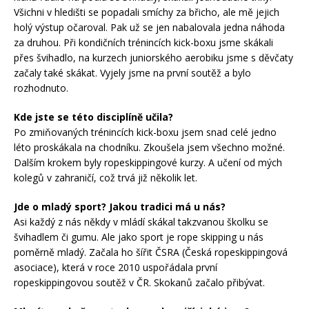
Všichni v hledišti se popadali smíchy za břicho, ale mě jejich
holý výstup očaroval. Pak už se jen nabalovala jedna náhoda
za druhou. Při kondičních trénincích kick-boxu jsme skákali
přes švihadlo, na kurzech juniorského aerobiku jsme s děvčaty
začaly také skákat. Vyjely jsme na první soutěž a bylo
rozhodnuto.
Kde jste se této disciplíně učila?
Po zmiňovaných trénincích kick-boxu jsem snad celé jedno
léto proskákala na chodníku. Zkoušela jsem všechno možné.
Dalším krokem byly ropeskippingové kurzy. A učení od mých
kolegů v zahraničí, což trvá již několik let.
Jde o mladý sport? Jakou tradici má u nás?
Asi každý z nás někdy v mládí skákal takzvanou školku se
švihadlem či gumu. Ale jako sport je rope skipping u nás
poměrně mladý. Začala ho šířit ČSRA (Česká ropeskippingová
asociace), která v roce 2010 uspořádala první
ropeskippingovou soutěž v ČR. Skokanů začalo přibývat.