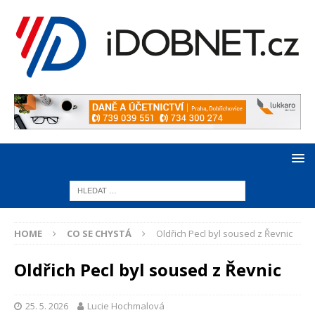
HOME
CO SE CHYSTÁ
Oldřich Pecl byl soused z Řevnic
Oldřich Pecl byl soused z Řevnic
25. 5. 2026
Lucie Hochmalová