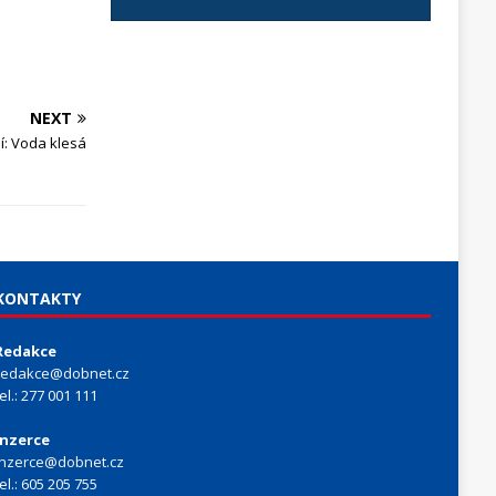
NEXT
í: Voda klesá
KONTAKTY
Redakce
redakce@dobnet.cz
tel.: 277 001 111
Inzerce
inzerce@dobnet.cz
tel.: 605 205 755