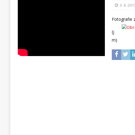
3. 6. 201
Fotografie 
(j
m)