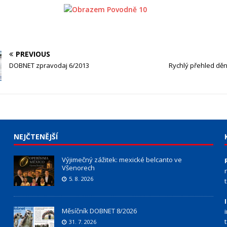
PREVIOUS
DOBNET zpravodaj 6/2013
Rychlý přehled děn
NEJČTENĚJŠÍ
Výjimečný zážitek: mexické belcanto ve
Všenorech
5. 8. 2026
Měsíčník DOBNET 8/2026
31. 7. 2026